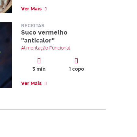
ia
Ver Mais
RECEITAS
Suco vermelho
"anticalor"
este
Alimentação Funcional
ância para
 para a mamãe
3 min
1 copo
Ver Mais