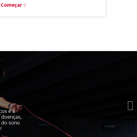
Começar
cos é a
r doenças,
 do sono.
!