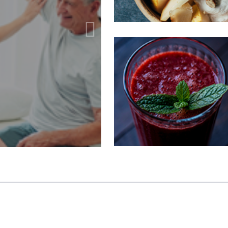
A importânc
do obstetra
Bem Estar
O dia 12 de abril celebra 
profissional e sua import
uma gestação saudável,
e o seu bebê.
Ver Mais