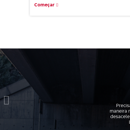
saúde, como obesidade, diabetes e até
Começar
desenvolvimento de doenças cardíacas.
Precis
maneira m
desacele