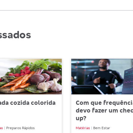
ssados
ada cozida colorida
Com que frequênci
devo fazer um che
up?
as
Preparos Rápidos
Matérias
Bem Estar