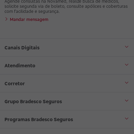
Agende consultas na Novamed, realize busca de médicos,
solicite segunda via de boleto, consulte apólices e coberturas
com facilidade e segurança.
Mandar mensagem
Canais Digitais
Aplicativo Bradesco Seguros
Atendimento
Aplicativo Bradesco Saúde
Central de Atendimento
Corretor
WhatsApp
Atendimento em Libras
Seja um corretor
Grupo Bradesco Seguros
Loja Bradesco Seguros
SAC Bradesco Seguros
Portal de Negócios - Corretor
Conheça o Grupo Bradesco Seguros
Programas Bradesco Seguros
Clube de Vantagens
Ouvidoria
Aplicativo corretor
Encontre uma sucursal