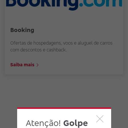
Booking
Ofertas de hospedagens, voos e aluguel de carros
com descontos e cashback.
Saiba mais
Atenção!
Golpe
Faça parte do Clube