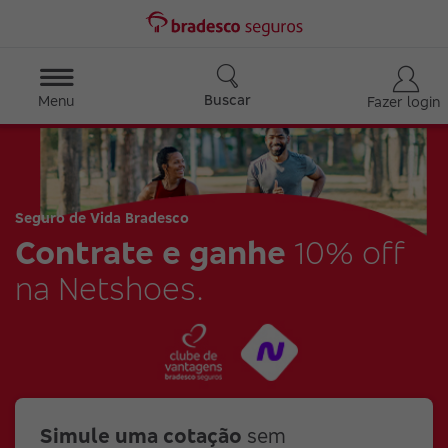
Buscar
Menu
Fazer login
Seguro de Vida Bradesco
Contrate e ganhe
10% off
na Netshoes.
Simule uma cotação
sem