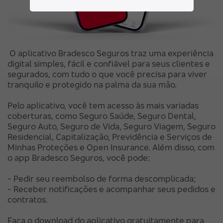
O aplicativo Bradesco Seguros traz uma experiência
digital simples, fácil e confiável para seus clientes e
segurados, com tudo o que você precisa para viver
tranquilo e protegido na palma da sua mão.
Pelo aplicativo, você tem acesso às mais variadas
coberturas, como Seguro Saúde, Seguro Dental,
Seguro Auto, Seguro de Vida, Seguro Viagem, Seguro
Residencial, Capitalização, Previdência e Serviços de
Minhas Proteções e Open Insurance. Além disso, com
o app Bradesco Seguros, você pode:
- Pedir seu reembolso de forma descomplicada;
- Receber notificações e acompanhar seus pedidos e
contratos.
Faça o download do aplicativo gratuitamente para