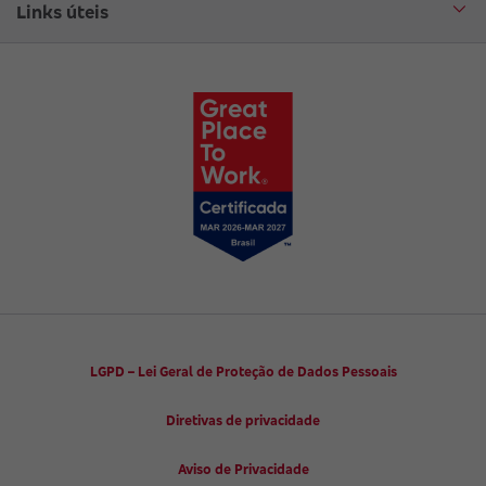
Circuito Cultural
Links úteis
Canal de Denúncias
Trabalhe conosco
Parto Adequado
Código de Defesa do Consumidor
Notícias
Juntos pela Saúde
Consumidor.gov.br
Códigos de Conduta Ética
Viva a Longevidade
LGPD – Lei Geral de Proteção de Dados Pessoais
Diretivas de privacidade
Aviso de Privacidade