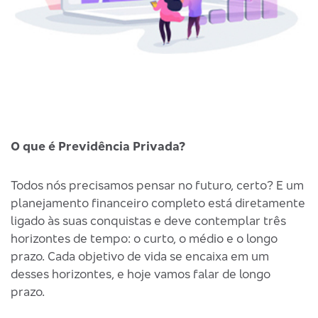
O que é Previdência Privada?
Q
Todos nós precisamos pensar no futuro, certo? E um
A
planejamento financeiro completo está diretamente
é
ligado às suas conquistas e deve contemplar três
p
horizontes de tempo: o curto, o médio e o longo
f
prazo. Cada objetivo de vida se encaixa em um
desses horizontes, e hoje vamos falar de longo
V
prazo.
a
d