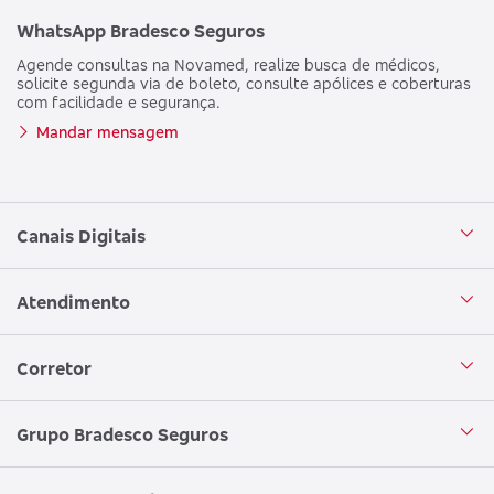
WhatsApp Bradesco Seguros
Agende consultas na Novamed, realize busca de médicos,
solicite segunda via de boleto, consulte apólices e coberturas
com facilidade e segurança.
Mandar mensagem
Canais Digitais
Aplicativo Bradesco Seguros
Atendimento
Aplicativo Bradesco Saúde
Central de Atendimento
Corretor
WhatsApp
Atendimento em Libras
Seja um corretor
Grupo Bradesco Seguros
Loja Bradesco Seguros
SAC Bradesco Seguros
Portal de Negócios - Corretor