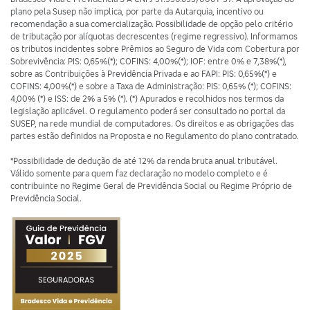
plano pela Susep não implica, por parte da Autarquia, incentivo ou
recomendação a sua comercialização. Possibilidade de opção pelo critério
de tributação por alíquotas decrescentes (regime regressivo). Informamos
os tributos incidentes sobre Prêmios ao Seguro de Vida com Cobertura por
Sobrevivência: PIS: 0,65%(*); COFINS: 4,00%(*); IOF: entre 0% e 7,38%(*),
sobre as Contribuições à Previdência Privada e ao FAPI: PIS: 0,65%(*) e
COFINS: 4,00%(*) e sobre a Taxa de Administração: PIS: 0,65% (*); COFINS:
4,00% (*) e ISS: de 2% a 5% (*). (*) Apurados e recolhidos nos termos da
legislação aplicável. O regulamento poderá ser consultado no portal da
SUSEP, na rede mundial de computadores. Os direitos e as obrigações das
partes estão definidos na Proposta e no Regulamento do plano contratado.
*Possibilidade de dedução de até 12% da renda bruta anual tributável.
Válido somente para quem faz declaração no modelo completo e é
contribuinte no Regime Geral de Previdência Social ou Regime Próprio de
Previdência Social.