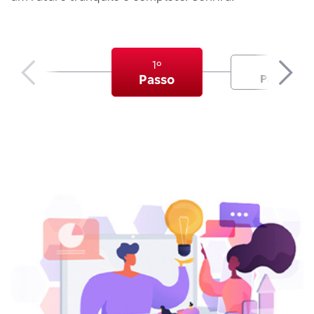
1º
2º
Passo
Passo