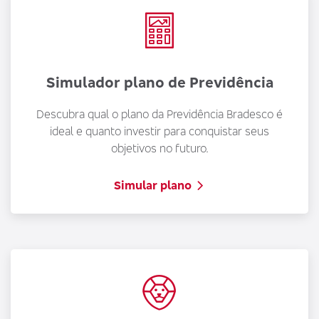
d
G
o
Simulador plano de Previdência
U
p
Descubra qual o plano da Previdência Bradesco é
p
ideal e quanto investir para conquistar seus
p
objetivos no futuro.
p
r
Simular plano
S
c
O
e
b
e