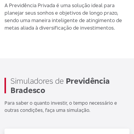
A Previdência Privada é uma solução ideal para
p
planejar seus sonhos e objetivos de longo prazo,
-
sendo uma maneira inteligente de atingimento de
-
metas aliada à diversificação de investimentos.
q
-
i
c
-
t
Simuladores de
Previdência
P
Bradesco
A
f
Para saber o quanto investir, o tempo necessário e
b
outras condições, faça uma simulação.
f
d
p
q