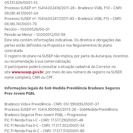
09.331.626/0001-55
Processo SUSEP nº: 15414.002418/2011-28 – Bradesco VGBL F10 – CNPJ:
06.081.457/0001-54
Processo SUSEP nº: 15414.002417/2011-83 – Bradesco VGBL F15 – CNPJ:
06.185.741/0001-70
Pecúlio – 10.000026/00-01
Pensão ao Menor – 10.000012/00-99
Este site contém informações indicativas. Os direitos e obrigações das
partes estão definidos na Proposta e nos Regulamentos do plano
contratado.
O registro do plano na SUSEP não implica, por parte da Autarquia, incentivo
ou recomendação à sua comercialização.
O participante poderá consultar a situação cadastral do Corretor no
site
www.susep.gov.br
, por meio do seu número de registro na SUSEP,
nome completo, CNPJ ou CPF.
Informações legais do Sob Medida Previdência Bradesco Seguros
Prev Jovem PGBL
Bradesco Vida e Previdência - CNPJ: 051.990.695/0001-37
Processo SUSEP nº: 15414.900942/2013-28 – SobMedida Previdência
Bradesco Seguros Prev Jovem PGBL – Progressiva
FIC FI Renda Fixa I-C - CNPJ: 17.517.290/0001-48
FIC FI Renda Fixa II-C - CNPJ: 17.517.302/0001-34
FIC FI Renda Fixa III-C - CNPJ: 17.517.310/0001-80