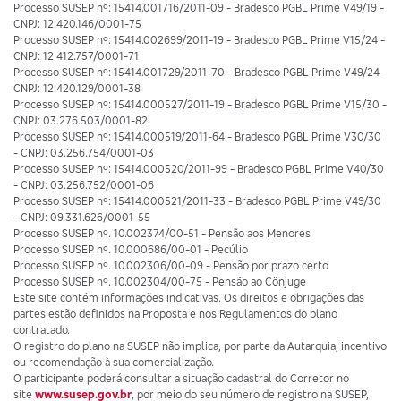
Processo SUSEP nº: 15414.001716/2011-09 - Bradesco PGBL Prime V49/19 -
CNPJ: 12.420.146/0001-75
Processo SUSEP nº: 15414.002699/2011-19 - Bradesco PGBL Prime V15/24 -
CNPJ: 12.412.757/0001-71
Processo SUSEP nº: 15414.001729/2011-70 - Bradesco PGBL Prime V49/24 -
CNPJ: 12.420.129/0001-38
Processo SUSEP nº: 15414.000527/2011-19 - Bradesco PGBL Prime V15/30 -
CNPJ: 03.276.503/0001-82
Processo SUSEP nº: 15414.000519/2011-64 - Bradesco PGBL Prime V30/30
- CNPJ: 03.256.754/0001-03
Processo SUSEP nº: 15414.000520/2011-99 - Bradesco PGBL Prime V40/30
- CNPJ: 03.256.752/0001-06
Processo SUSEP nº: 15414.000521/2011-33 - Bradesco PGBL Prime V49/30
- CNPJ: 09.331.626/0001-55
Processo SUSEP nº. 10.002374/00-51 - Pensão aos Menores
Processo SUSEP nº. 10.000686/00-01 - Pecúlio
Processo SUSEP nº. 10.002306/00-09 - Pensão por prazo certo
Processo SUSEP nº. 10.002304/00-75 - Pensão ao Cônjuge
Este site contém informações indicativas. Os direitos e obrigações das
partes estão definidos na Proposta e nos Regulamentos do plano
contratado.
O registro do plano na SUSEP não implica, por parte da Autarquia, incentivo
ou recomendação à sua comercialização.
O participante poderá consultar a situação cadastral do Corretor no
site
www.susep.gov.br
, por meio do seu número de registro na SUSEP,