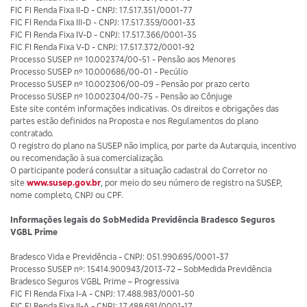
FIC FI Renda Fixa II-D - CNPJ: 17.517.351/0001-77
FIC FI Renda Fixa III-D - CNPJ: 17.517.359/0001-33
FIC FI Renda Fixa IV-D - CNPJ: 17.517.366/0001-35
FIC FI Renda Fixa V-D - CNPJ: 17.517.372/0001-92
Processo SUSEP nº 10.002374/00-51 - Pensão aos Menores
Processo SUSEP nº 10.000686/00-01 - Pecúlio
Processo SUSEP nº 10.002306/00-09 - Pensão por prazo certo
Processo SUSEP nº 10.002304/00-75 - Pensão ao Cônjuge
Este site contém informações indicativas. Os direitos e obrigações das
partes estão definidos na Proposta e nos Regulamentos do plano
contratado.
O registro do plano na SUSEP não implica, por parte da Autarquia, incentivo
ou recomendação à sua comercialização.
O participante poderá consultar a situação cadastral do Corretor no
site
www.susep.gov.br
, por meio do seu número de registro na SUSEP,
nome completo, CNPJ ou CPF.
Informações legais do SobMedida Previdência Bradesco Seguros
VGBL Prime
Bradesco Vida e Previdência - CNPJ: 051.990.695/0001-37
Processo SUSEP nº: 15414.900943/2013-72 – SobMedida Previdência
Bradesco Seguros VGBL Prime – Progressiva
FIC FI Renda Fixa I-A - CNPJ: 17.488.983/0001-50
FIC FI Renda Fixa II-A - CNPJ: 17.488.691/0001-17