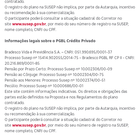
contratado.
O registro do plano na SUSEP não implica, por parte da Autarquia, incentivo
ou recomendação à sua comercialização.
O participante poderá consultar a situação cadastral do Corretor no
site
www.susep.gov.br
, por meio do seu número de registro na SUSEP,
nome completo, CNPJ ou CPF.
Informações legais sobre o PGBL Crédito Privado
Bradesco Vida e Previdência S.A. – CNPJ: 051.990.695/0001-37
Processo Susep nº 15414.902055/2014-75 – Bradesco PGBL RF CP II - CNPJ:
20.216.869/0001-85
Pensão por Prazo Certo: Processo Susep nº 10.002306/00-09
Pensão ao Cônjuge: Processo Susep nº 10.002304/00-75
Pensão aos Menores: Processo Susep nº 10.002374/00-51
Pecúlio: Processo Susep nº 10.000686/00-01
Este site contém informações indicativas. Os direitos e obrigações das
partes estão definidos na Proposta e nos Regulamentos do plano
contratado.
O registro do plano na SUSEP não implica, por parte da Autarquia, incentivo
ou recomendação à sua comercialização.
O participante poderá consultar a situação cadastral do Corretor no
site
www.susep.gov.br
, por meio do seu número de registro na SUSEP,
nome completo, CNPJ ou CPF.