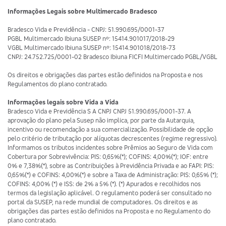
Informações Legais sobre Multimercado Bradesco
Bradesco Vida e Previdência - CNPJ: 51.990.695/0001-37
PGBL Multimercado Ibiuna SUSEP nº: 15414.901017/2018-29
VGBL Multimercado Ibiuna SUSEP nº: 15414.901018/2018-73
CNPJ: 24.752.725/0001-02 Bradesco Ibiuna FICFI Multimercado PGBL/VGBL
Os direitos e obrigações das partes estão definidos na Proposta e nos
Regulamentos do plano contratado.
Informações legais sobre Vida a Vida
Bradesco Vida e Previdência S A CNPJ CNPJ 51.990.695/0001-37. A
aprovação do plano pela Susep não implica, por parte da Autarquia,
incentivo ou recomendação a sua comercialização. Possibilidade de opção
pelo critério de tributação por alíquotas decrescentes (regime regressivo).
Informamos os tributos incidentes sobre Prêmios ao Seguro de Vida com
Cobertura por Sobrevivência: PIS: 0,65%(*); COFINS: 4,00%(*); IOF: entre
0% e 7,38%(*), sobre as Contribuições à Previdência Privada e ao FAPI: PIS:
0,65%(*) e COFINS: 4,00%(*) e sobre a Taxa de Administração: PIS: 0,65% (*);
COFINS: 4,00% (*) e ISS: de 2% a 5% (*). (*) Apurados e recolhidos nos
termos da legislação aplicável. O regulamento poderá ser consultado no
portal da SUSEP, na rede mundial de computadores. Os direitos e as
obrigações das partes estão definidos na Proposta e no Regulamento do
plano contratado.