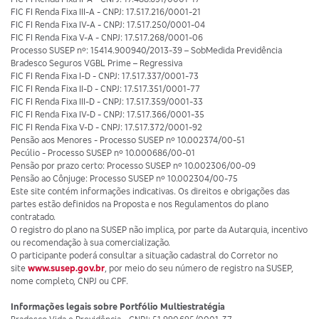
FIC FI Renda Fixa III-A - CNPJ: 17.517.216/0001-21
FIC FI Renda Fixa IV-A - CNPJ: 17.517.250/0001-04
FIC FI Renda Fixa V-A - CNPJ: 17.517.268/0001-06
Processo SUSEP nº: 15414.900940/2013-39 – SobMedida Previdência
Bradesco Seguros VGBL Prime – Regressiva
FIC FI Renda Fixa I-D - CNPJ: 17.517.337/0001-73
FIC FI Renda Fixa II-D - CNPJ: 17.517.351/0001-77
FIC FI Renda Fixa III-D - CNPJ: 17.517.359/0001-33
FIC FI Renda Fixa IV-D - CNPJ: 17.517.366/0001-35
FIC FI Renda Fixa V-D - CNPJ: 17.517.372/0001-92
Pensão aos Menores - Processo SUSEP nº 10.002374/00-51
Pecúlio - Processo SUSEP nº 10.000686/00-01
Pensão por prazo certo: Processo SUSEP nº 10.002306/00-09
Pensão ao Cônjuge: Processo SUSEP nº 10.002304/00-75
Este site contém informações indicativas. Os direitos e obrigações das
partes estão definidos na Proposta e nos Regulamentos do plano
contratado.
O registro do plano na SUSEP não implica, por parte da Autarquia, incentivo
ou recomendação à sua comercialização.
O participante poderá consultar a situação cadastral do Corretor no
site
www.susep.gov.br
, por meio do seu número de registro na SUSEP,
nome completo, CNPJ ou CPF.
Informações legais sobre Portfólio Multiestratégia