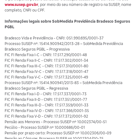
www.susep.gov.br
, por meio do seu número de registro na SUSEP, nome
completo, CNPJ ou CPF.
Informações legais sobre SobMedida Previdência Bradesco Seguros
PGBL
Bradesco Vida e Previdência - CNPJ: 051.990.695/0001-37
Processo SUSEP nº: 15414.900942/2013-28 – SobMedida Previdência
Bradesco Seguros PGBL – Progressiva
FIC FI Renda Fixa I-C - CNPJ: 17.517.290/0001-48
FIC FI Renda Fixa II-C - CNPJ: 17.517.302/0001-34
FIC FI Renda Fixa III-C - CNPJ: 17.517.310/0001-80
FIC FI Renda Fixa IV-C - CNPJ: 17.517.318/0001-47
FIC FI Renda Fixa V-C - CNPJ: 17.517.325/0001-49
Processo SUSEP nº: 15414.900941/2013-83 – SobMedida Previdência
Bradesco Seguros PGBL – Regressiva
FIC FI Renda Fixa I-D - CNPJ: 17.517.337/0001-73
FIC FI Renda Fixa II-D - CNPJ: 17.517.351/0001-77
FIC FI Renda Fixa III-D - CNPJ: 17.517.359/0001-33
FIC FI Renda Fixa IV-D - CNPJ: 17.517.366/0001-35
FIC FI Renda Fixa V-D - CNPJ: 17.517.372/0001-92
Pensão aos Menores - Processo SUSEP nº 10.002374/00-51
Pecúlio - Processo SUSEP nº 10.000686/00-01
Pensão por prazo certo: Processo SUSEP nº 10.002306/00-09
Pensão ao Cônjuge: Processo SUSEP nº 10.002304/00-75