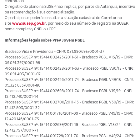
contratado.
O registro do plano na SUSEP não implica, por parte da Autarquia, incentivo
ou recomendação à sua comercialização.
O participante poderá consultar a situação cadastral do Corretor no
site
www.susep.gov.br
, por meio do seu número de registro na SUSEP,
nome completo, CNPJ ou CPF.
Informações legais sobre Prev Jovem PGBL
Bradesco Vida e Previdência - CNPJ: 051.990.695/0001-37
Processo SUSEP nº: 15414.002423/2011-31 - Bradesco PGBL V15/15 - CNPJ:
05.091.397/0001-98
Processo SUSEP nº: 15414.002428/2011-63 - Bradesco PGBL V30/15 - CNPJ:
05.091.403/0001-07
Processo SUSEP nº: 15414.002426/2011-74 - Bradesco PGBL V49/15 - CNPJ:
09.323.653/0001-86
Processo SUSEP nº: 15414.002698/2011-74 - Bradesco PGBL V15/19 - CNPJ:
12.412.740/0001-14
Processo SUSEP nº: 15414.002700/2011-13 - Bradesco PGBL V30/19 - CNPJ:
12.412.803/0001-32
Processo SUSEP nº: 15414.001716/2011-09 - Bradesco PGBL V49/19 - CNPJ:
12.420.146/0001-75
Processo SUSEP nº: 15414.002699/2011-19 - Bradesco PGBL V15/24 - CNPJ:
12.412.757/0001-71
Processo SUSEP nº: 15414.001729/2011-70 - Bradesco PGBL V49/24 - CNPJ: