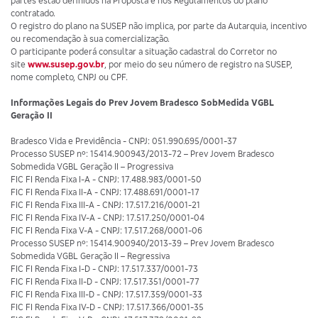
partes estão definidos na Proposta e nos Regulamentos do plano
contratado.
O registro do plano na SUSEP não implica, por parte da Autarquia, incentivo
ou recomendação à sua comercialização.
O participante poderá consultar a situação cadastral do Corretor no
site
www.susep.gov.br
, por meio do seu número de registro na SUSEP,
nome completo, CNPJ ou CPF.
Informações Legais do Prev Jovem Bradesco SobMedida VGBL
Geração II
Bradesco Vida e Previdência - CNPJ: 051.990.695/0001-37
Processo SUSEP nº: 15414.900943/2013-72 – Prev Jovem Bradesco
Sobmedida VGBL Geração II – Progressiva
FIC FI Renda Fixa I-A - CNPJ: 17.488.983/0001-50
FIC FI Renda Fixa II-A - CNPJ: 17.488.691/0001-17
FIC FI Renda Fixa III-A - CNPJ: 17.517.216/0001-21
FIC FI Renda Fixa IV-A - CNPJ: 17.517.250/0001-04
FIC FI Renda Fixa V-A - CNPJ: 17.517.268/0001-06
Processo SUSEP nº: 15414.900940/2013-39 – Prev Jovem Bradesco
Sobmedida VGBL Geração II – Regressiva
FIC FI Renda Fixa I-D - CNPJ: 17.517.337/0001-73
FIC FI Renda Fixa II-D - CNPJ: 17.517.351/0001-77
FIC FI Renda Fixa III-D - CNPJ: 17.517.359/0001-33
FIC FI Renda Fixa IV-D - CNPJ: 17.517.366/0001-35