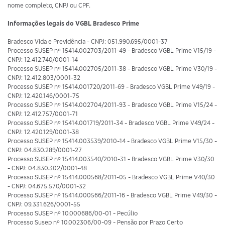
nome completo, CNPJ ou CPF.
Informações legais do VGBL Bradesco Prime
Bradesco Vida e Previdência - CNPJ: 051.990.695/0001-37
Processo SUSEP nº 15414.002703/2011-49 - Bradesco VGBL Prime V15/19 -
CNPJ: 12.412.740/0001-14
Processo SUSEP nº 15414.002705/2011-38 - Bradesco VGBL Prime V30/19 -
CNPJ: 12.412.803/0001-32
Processo SUSEP nº 15414.001720/2011-69 - Bradesco VGBL Prime V49/19 -
CNPJ: 12.420.146/0001-75
Processo SUSEP nº 15414.002704/2011-93 - Bradesco VGBL Prime V15/24 -
CNPJ: 12.412.757/0001-71
Processo SUSEP nº 15414.001719/2011-34 - Bradesco VGBL Prime V49/24 -
CNPJ: 12.420.129/0001-38
Processo SUSEP nº 15414.003539/2010-14 - Bradesco VGBL Prime V15/30 -
CNPJ: 04.830.289/0001-27
Processo SUSEP nº 15414.003540/2010-31 - Bradesco VGBL Prime V30/30
- CNPJ: 04.830.302/0001-48
Processo SUSEP nº 15414.000568/2011-05 - Bradesco VGBL Prime V40/30
- CNPJ: 04.675.570/0001-32
Processo SUSEP nº 15414.000566/2011-16 - Bradesco VGBL Prime V49/30 -
CNPJ: 09.331.626/0001-55
Processo SUSEP nº 10.000686/00-01 - Pecúlio
Processo Susep nº 10.002306/00-09 - Pensão por Prazo Certo