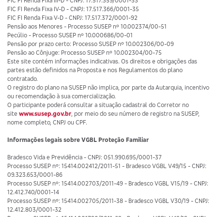
FIC FI Renda Fixa III-D - CNPJ: 17.517.359/0001-33
FIC FI Renda Fixa IV-D - CNPJ: 17.517.366/0001-35
FIC FI Renda Fixa V-D - CNPJ: 17.517.372/0001-92
Pensão aos Menores - Processo SUSEP nº 10.002374/00-51
Pecúlio - Processo SUSEP nº 10.000686/00-01
Pensão por prazo certo: Processo SUSEP nº 10.002306/00-09
Pensão ao Cônjuge: Processo SUSEP nº 10.002304/00-75
Este site contém informações indicativas. Os direitos e obrigações das
partes estão definidos na Proposta e nos Regulamentos do plano
contratado.
O registro do plano na SUSEP não implica, por parte da Autarquia, incentivo
ou recomendação à sua comercialização.
O participante poderá consultar a situação cadastral do Corretor no
site
www.susep.gov.br
, por meio do seu número de registro na SUSEP,
nome completo, CNPJ ou CPF.
Informações legais sobre VGBL Proteção Familiar
Bradesco Vida e Previdência - CNPJ: 051.990.695/0001-37
Processo SUSEP nº: 15414.002412/2011-51 - Bradesco VGBL V49/15 - CNPJ:
09.323.653/0001-86
Processo SUSEP nº: 15414.002703/2011-49 - Bradesco VGBL V15/19 - CNPJ:
12.412.740/0001-14
Processo SUSEP nº: 15414.002705/2011-38 - Bradesco VGBL V30/19 - CNPJ:
12.412.803/0001-32