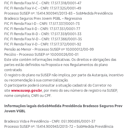
FIC FI Renda Fixa IV-C - CNPJ: 17.517.318/0001-47
FIC FI Renda Fixa V-C - CNPJ: 17.517.325/0001-49
Processo SUSEP nº: 15414.900941/2013-83 – SobMedida Previdência
Bradesco Seguros Prev Jovem PGBL – Regressiva
FIC FI Renda Fixa I-D - CNPJ: 17.517.337/0001-73
FIC FI Renda Fixa II-D - CNPJ: 17.517.351/0001-77
FIC FI Renda Fixa III-D - CNPJ: 17.517.359/0001-33
FIC FI Renda Fixa IV-D - CNPJ: 17.517.366/0001-35
FIC FI Renda Fixa V-D - CNPJ: 17.517.372/0001-92
Pensão ao Menor - Processo SUSEP nº 10.000012/00-99
Pecúlio - Processo SUSEP nº 10.000026/00-01
Este site contém informações indicativas. Os direitos e obrigações das
partes estão definidos na Proposta e nos Regulamentos do plano
contratado.
O registro do plano na SUSEP não implica, por parte da Autarquia, incentivo
ou recomendação à sua comercialização.
O participante poderá consultar a situação cadastral do Corretor no
site
www.susep.gov.br
, por meio do seu número de registro na SUSEP,
nome completo, CNPJ ou CPF.
Informações legais do
SobMedida Previdência Bradesco Seguros Prev
Jovem VGBL
Bradesco Vida e Previdência - CNPJ: 051.990.695/0001-37
Processo SUSEP nº: 15414.900943/2013-72 – SobMedida Previdência