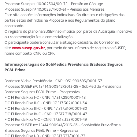
Processo Susep nº 10.002304/00-75 - Pensão ao Cônjuge
Processo Susep nº 10.002374/00-51 - Pensão aos Menores
Este site contém informações indicativas. Os direitos e obrigações das
partes estão definidos na Proposta e nos Regulamentos do plano
contratado.
O registro do plano na SUSEP não implica, por parte da Autarquia, incentivo
ou recomendação à sua comercialização.
O participante poderá consultar a situação cadastral do Corretor no
site
www.susep.gov.br
, por meio do seu número de registro na SUSEP,
nome completo, CNPJ ou CPF.
Informações legais do SobMedida Previdência Bradesco Seguros
PGBL Prime
Bradesco Vida e Previdência - CNPJ: 051.990.695/0001-37
Processo SUSEP nº: 15414.900942/2013-28 – SobMedida Previdência
Bradesco Seguros PGBL Prime – Progressiva
FIC FI Renda Fixa I-C - CNPJ: 17.517.290/0001-48
FIC FI Renda Fixa II-C - CNPJ: 17.517.302/0001-34
FIC FI Renda Fixa III-C - CNPJ: 17.517.310/0001-80
FIC FI Renda Fixa IV-C - CNPJ: 17.517.318/0001-47
FIC FI Renda Fixa V-C - CNPJ: 17.517.325/0001-49
Processo SUSEP nº: 15414.900941/2013-83 – SobMedida Previdência
Bradesco Seguros PGBL Prime – Regressiva
FIC FI Renda Fixa I-D - CNPJ: 17.517.337/0001-73