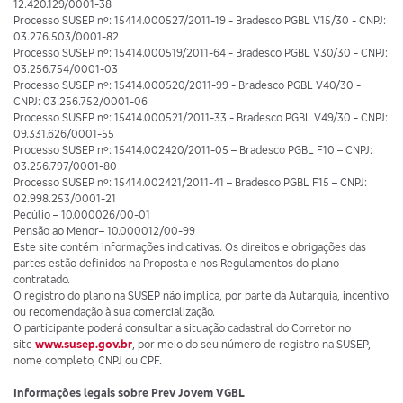
12.420.129/0001-38
Processo SUSEP nº: 15414.000527/2011-19 - Bradesco PGBL V15/30 - CNPJ:
03.276.503/0001-82
Processo SUSEP nº: 15414.000519/2011-64 - Bradesco PGBL V30/30 - CNPJ:
03.256.754/0001-03
Processo SUSEP nº: 15414.000520/2011-99 - Bradesco PGBL V40/30 -
CNPJ: 03.256.752/0001-06
Processo SUSEP nº: 15414.000521/2011-33 - Bradesco PGBL V49/30 - CNPJ:
09.331.626/0001-55
Processo SUSEP nº: 15414.002420/2011-05 – Bradesco PGBL F10 – CNPJ:
03.256.797/0001-80
Processo SUSEP nº: 15414.002421/2011-41 – Bradesco PGBL F15 – CNPJ:
02.998.253/0001-21
Pecúlio – 10.000026/00-01
Pensão ao Menor– 10.000012/00-99
Este site contém informações indicativas. Os direitos e obrigações das
partes estão definidos na Proposta e nos Regulamentos do plano
contratado.
O registro do plano na SUSEP não implica, por parte da Autarquia, incentivo
ou recomendação à sua comercialização.
O participante poderá consultar a situação cadastral do Corretor no
site
www.susep.gov.br
, por meio do seu número de registro na SUSEP,
nome completo, CNPJ ou CPF.
Informações legais sobre
Prev Jovem VGBL