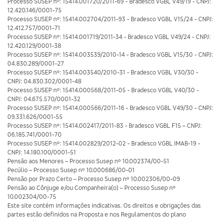
Processo SUSEP nº: 15414.001720/2011-69 - Bradesco VGBL V49/19 - CNPJ:
12.420.146/0001-75
Processo SUSEP nº: 15414.002704/2011-93 - Bradesco VGBL V15/24 - CNPJ:
12.412.757/0001-71
Processo SUSEP nº: 15414.001719/2011-34 - Bradesco VGBL V49/24 - CNPJ:
12.420.129/0001-38
Processo SUSEP nº: 15414.003539/2010-14 - Bradesco VGBL V15/30 - CNPJ:
04.830.289/0001-27
Processo SUSEP nº: 15414.003540/2010-31 - Bradesco VGBL V30/30 -
CNPJ: 04.830.302/0001-48
Processo SUSEP nº: 15414.000568/2011-05 - Bradesco VGBL V40/30 -
CNPJ: 04.675.570/0001-32
Processo SUSEP nº: 15414.000566/2011-16 - Bradesco VGBL V49/30 - CNPJ:
09.331.626/0001-55
Processo SUSEP nº: 15414.002417/2011-83 - Bradesco VGBL F15 – CNPJ:
06.185.741/0001-70
Processo SUSEP nº: 15414.002829/2012-02 - Bradesco VGBL IMAB-19 -
CNPJ: 14.180.100/0001-51
Pensão aos Menores – Processo Susep nº 10.002374/00-51
Pecúlio – Processo Susep nº 10.000686/00-01
Pensão por Prazo Certo – Processo Susep nº 10.002306/00-09
Pensão ao Cônjuge e/ou Companheira(o) – Processo Susep nº
10.002304/00-75
Este site contém informações indicativas. Os direitos e obrigações das
partes estão definidos na Proposta e nos Regulamentos do plano