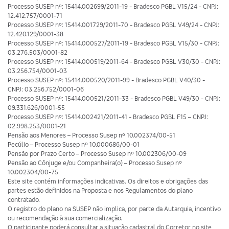
Processo SUSEP nº: 15414.002699/2011-19 - Bradesco PGBL V15/24 - CNPJ:
12.412.757/0001-71
Processo SUSEP nº: 15414.001729/2011-70 - Bradesco PGBL V49/24 - CNPJ:
12.420.129/0001-38
Processo SUSEP nº: 15414.000527/2011-19 - Bradesco PGBL V15/30 - CNPJ:
03.276.503/0001-82
Processo SUSEP nº: 15414.000519/2011-64 - Bradesco PGBL V30/30 - CNPJ:
03.256.754/0001-03
Processo SUSEP nº: 15414.000520/2011-99 - Bradesco PGBL V40/30 -
CNPJ: 03.256.752/0001-06
Processo SUSEP nº: 15414.000521/2011-33 - Bradesco PGBL V49/30 - CNPJ:
09.331.626/0001-55
Processo SUSEP nº: 15414.002421/2011-41 - Bradesco PGBL F15 – CNPJ:
02.998.253/0001-21
Pensão aos Menores – Processo Susep nº 10.002374/00-51
Pecúlio – Processo Susep nº 10.000686/00-01
Pensão por Prazo Certo – Processo Susep nº 10.002306/00-09
Pensão ao Cônjuge e/ou Companheira(o) – Processo Susep nº
10.002304/00-75
Este site contém informações indicativas. Os direitos e obrigações das
partes estão definidos na Proposta e nos Regulamentos do plano
contratado.
O registro do plano na SUSEP não implica, por parte da Autarquia, incentivo
ou recomendação à sua comercialização.
O participante poderá consultar a situação cadastral do Corretor no site