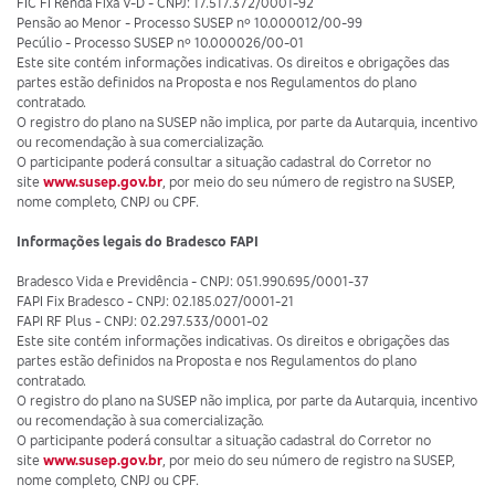
FIC FI Renda Fixa V-D - CNPJ: 17.517.372/0001-92
Pensão ao Menor - Processo SUSEP nº 10.000012/00-99
Pecúlio - Processo SUSEP nº 10.000026/00-01
Este site contém informações indicativas. Os direitos e obrigações das
partes estão definidos na Proposta e nos Regulamentos do plano
contratado.
O registro do plano na SUSEP não implica, por parte da Autarquia, incentivo
ou recomendação à sua comercialização.
O participante poderá consultar a situação cadastral do Corretor no
site
www.susep.gov.br
, por meio do seu número de registro na SUSEP,
nome completo, CNPJ ou CPF.
Informações legais do Bradesco FAPI
Bradesco Vida e Previdência - CNPJ: 051.990.695/0001-37
FAPI Fix Bradesco - CNPJ: 02.185.027/0001-21
FAPI RF Plus - CNPJ: 02.297.533/0001-02
Este site contém informações indicativas. Os direitos e obrigações das
partes estão definidos na Proposta e nos Regulamentos do plano
contratado.
O registro do plano na SUSEP não implica, por parte da Autarquia, incentivo
ou recomendação à sua comercialização.
O participante poderá consultar a situação cadastral do Corretor no
site
www.susep.gov.br
, por meio do seu número de registro na SUSEP,
nome completo, CNPJ ou CPF.