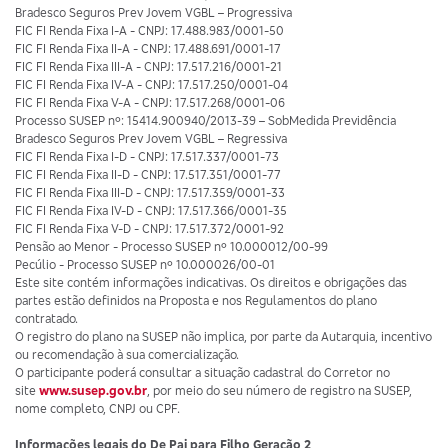
Bradesco Seguros Prev Jovem VGBL – Progressiva
FIC FI Renda Fixa I-A - CNPJ: 17.488.983/0001-50
FIC FI Renda Fixa II-A - CNPJ: 17.488.691/0001-17
FIC FI Renda Fixa III-A - CNPJ: 17.517.216/0001-21
FIC FI Renda Fixa IV-A - CNPJ: 17.517.250/0001-04
FIC FI Renda Fixa V-A - CNPJ: 17.517.268/0001-06
Processo SUSEP nº: 15414.900940/2013-39 – SobMedida Previdência
Bradesco Seguros Prev Jovem VGBL – Regressiva
FIC FI Renda Fixa I-D - CNPJ: 17.517.337/0001-73
FIC FI Renda Fixa II-D - CNPJ: 17.517.351/0001-77
FIC FI Renda Fixa III-D - CNPJ: 17.517.359/0001-33
FIC FI Renda Fixa IV-D - CNPJ: 17.517.366/0001-35
FIC FI Renda Fixa V-D - CNPJ: 17.517.372/0001-92
Pensão ao Menor - Processo SUSEP nº 10.000012/00-99
Pecúlio - Processo SUSEP nº 10.000026/00-01
Este site contém informações indicativas. Os direitos e obrigações das
partes estão definidos na Proposta e nos Regulamentos do plano
contratado.
O registro do plano na SUSEP não implica, por parte da Autarquia, incentivo
ou recomendação à sua comercialização.
O participante poderá consultar a situação cadastral do Corretor no
site
www.susep.gov.br
, por meio do seu número de registro na SUSEP,
nome completo, CNPJ ou CPF.
Informações legais do De Pai para Filho Geração 2