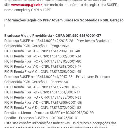
site
www.susep.gov.br
, por meio do seu número de registro na SUSEP,
nome completo, CNPJ ou CPF.
Informações legais do Prev Jovem Bradesco SobMedida PGBL Geração
II
Bradesco Vida e Previdência - CNPJ: 051.990.695/0001-37
Processo SUSEP nº: 15414.900942/2013-28 – Prev Jovem Bradesco
SobMedida PGBL Geração II – Progressiva
FIC FI Renda Fixa I-C - CNPJ: 17.517.290/0001-48
FIC FI Renda Fixa II-C - CNPJ: 17.517.302/0001-34
FIC FI Renda Fixa III-C - CNPJ: 17.517.310/0001-80
FIC FI Renda Fixa IV-C - CNPJ: 17.517.318/0001-47
FIC FI Renda Fixa V-C - CNPJ: 17.517.325/0001-49
Processo SUSEP nº: 15414.900941/2013-83 – Prev Jovem Bradesco
SobMedida PGBL Geração II – Regressiva
FIC FI Renda Fixa I-D - CNPJ: 17.517.337/0001-73
FIC FI Renda Fixa II-D - CNPJ: 17.517.351/0001-77
FIC FI Renda Fixa III-D - CNPJ: 17.517.359/0001-33
FIC FI Renda Fixa IV-D - CNPJ: 17.517.366/0001-35
FIC FI Renda Fixa V-D - CNPJ: 17.517.372/0001-92
Pensão ao Menor - Processo SUSEP nº 10.000012/00-99
Pecúlio - Processo SUSEP nº 10.000026/00-01
Este site contém informações indicativas. Os direitos e obrigações das