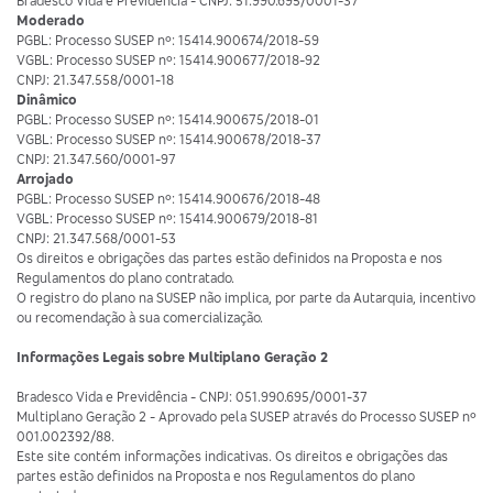
Bradesco Vida e Previdência - CNPJ: 51.990.695/0001-37
Moderado
PGBL: Processo SUSEP nº: 15414.900674/2018-59
VGBL: Processo SUSEP nº: 15414.900677/2018-92
CNPJ: 21.347.558/0001-18
Dinâmico
PGBL: Processo SUSEP nº: 15414.900675/2018-01
VGBL: Processo SUSEP nº: 15414.900678/2018-37
CNPJ: 21.347.560/0001-97
Arrojado
PGBL: Processo SUSEP nº: 15414.900676/2018-48
VGBL: Processo SUSEP nº: 15414.900679/2018-81
CNPJ: 21.347.568/0001-53
Os direitos e obrigações das partes estão definidos na Proposta e nos
Regulamentos do plano contratado.
O registro do plano na SUSEP não implica, por parte da Autarquia, incentivo
ou recomendação à sua comercialização.
Informações Legais sobre Multiplano Geração 2
Bradesco Vida e Previdência - CNPJ: 051.990.695/0001-37
Multiplano Geração 2 - Aprovado pela SUSEP através do Processo SUSEP nº
001.002392/88.
Este site contém informações indicativas. Os direitos e obrigações das
partes estão definidos na Proposta e nos Regulamentos do plano