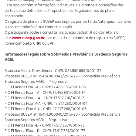
Este site contém informações indicativas. Os direitos e obrigações das
partes estão definidos na Proposta e nos Regulamentos do plano
contratado.
O registro do plano na SUSEP não implica, por parte da Autarquia, incentivo
ou recomendação à sua comercialização.
O participante poderá consultar a situação cadastral do Corretor no
site
www.susep.gov.br
, por meio do seu número de registro na SUSEP,
nome completo, CNPJ ou CPF.
Informações legais sobre SobMedida Previdência Bradesco Seguros
VGBL
Bradesco Vida e Previdência - CNPJ: 051.990.695/0001-37
Processo SUSEP nº: 15414.900943/2013-72 – SobMedida Previdência
Bradesco Seguros VGBL – Progressiva
FIC FI Renda Fixa I-A - CNPJ: 17.488.983/0001-50
FIC FI Renda Fixa II-A - CNPJ: 17.488.691/0001-17
FIC FI Renda Fixa III-A - CNPJ: 17.517.216/0001-21
FIC FI Renda Fixa IV-A - CNPJ: 17.517.250/0001-04
FIC FI Renda Fixa V-A - CNPJ: 17.517.268/0001-06
Processo SUSEP nº: 15414.900940/2013-39 – SobMedida Previdência
Bradesco Seguros VGBL – Regressiva
FIC FI Renda Fixa I-D - CNPJ: 17.517.337/0001-73
FIC FI Renda Fixa II-D - CNPJ: 17.517.351/0001-77