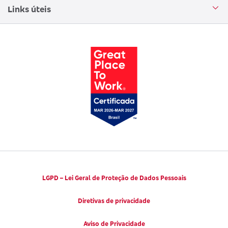
Encontre uma sucursal
Circuito Cultural
Links úteis
Canal de Denúncias
Trabalhe conosco
Parto Adequado
Código de Defesa do Consumidor
Notícias
Juntos pela Saúde
Consumidor.gov.br
Códigos de Conduta Ética
Viva a Longevidade
LGPD – Lei Geral de Proteção de Dados Pessoais
Diretivas de privacidade
Aviso de Privacidade