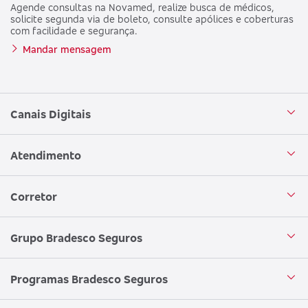
Agende consultas na Novamed, realize busca de médicos,
solicite segunda via de boleto, consulte apólices e coberturas
com facilidade e segurança.
Mandar mensagem
Canais Digitais
Aplicativo Bradesco Seguros
Atendimento
Aplicativo Bradesco Saúde
Central de Atendimento
Corretor
WhatsApp
Atendimento em Libras
Seja um corretor
Grupo Bradesco Seguros
Loja Bradesco Seguros
SAC Bradesco Seguros
Portal de Negócios - Corretor
Conheça o Grupo Bradesco Seguros
Programas Bradesco Seguros
Clube de Vantagens
Ouvidoria
Aplicativo corretor