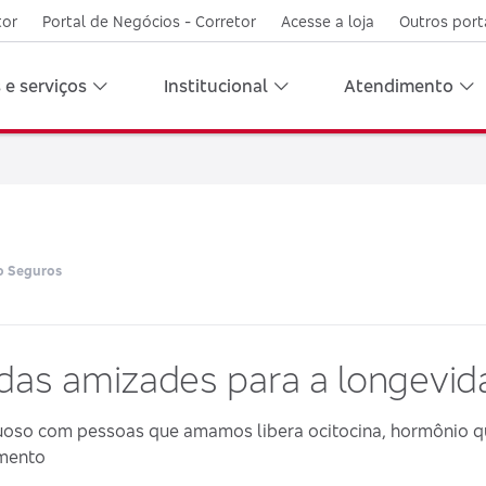
tor
Portal de Negócios - Corretor
Acesse a loja
Outros port
 e serviços
Institucional
Atendimento
o Seguros
 das amizades para a longevi
uoso com pessoas que amamos libera ocitocina, hormônio qu
imento