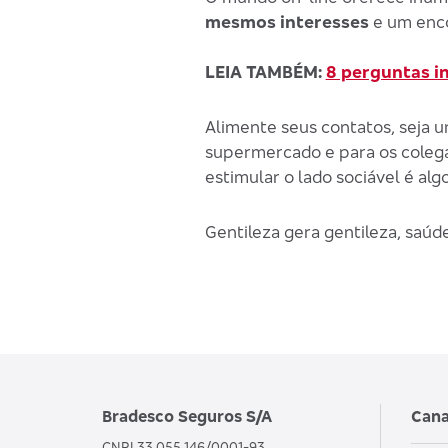
mesmos interesses
e um enco
LEIA TAMBÉM:
8 perguntas i
Alimente seus contatos, seja u
supermercado e para os coleg
estimular o lado sociável é alg
Gentileza gera gentileza, saúd
Bradesco Seguros S/A
Cana
CNPJ 33.055.146/0001-93