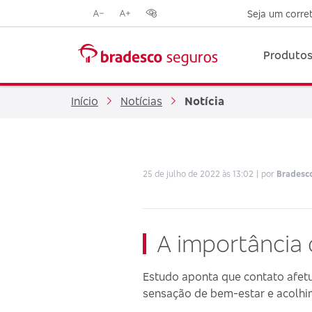
Seja um corre
Reduzir
Aumentar
Opções
tamanho
tamanho
de
da
da
contraste
Produtos
fonte
fonte
visual
Início
Notícias
Notícia
25 de julho de 2022 às 13:02
por
Bradesc
A importância
Estudo aponta que contato afet
sensação de bem-estar e acolh