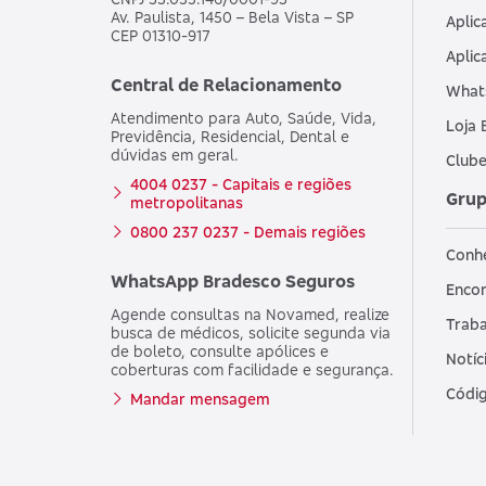
Av. Paulista, 1450 – Bela Vista – SP
Aplic
CEP 01310-917
Aplic
Central de Relacionamento
What
Atendimento para Auto, Saúde, Vida,
Loja 
Previdência, Residencial, Dental e
dúvidas em geral.
Clube
4004 0237 - Capitais e regiões
Grup
metropolitanas
0800 237 0237 - Demais regiões
Conh
WhatsApp Bradesco Seguros
Encon
Agende consultas na Novamed, realize
Traba
busca de médicos, solicite segunda via
de boleto, consulte apólices e
Notíc
coberturas com facilidade e segurança.
Códig
Mandar mensagem