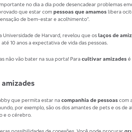
mportante no dia a dia pode desencadear problemas emoc
provado que estar com
pessoas que amamos
libera oci
sensação de bem-estar e acolhimento”.
a Universidade de Harvard, revelou que os
laços de ami
té 10 anos a expectativa de vida das pessoas.
as não vão bater na sua porta! Para
cultivar amizades
é 
s amizades
obby que permita estar na
companhia de pessoas
com a
do, por exemplo, são os dos amantes de pets e os de ati
o e o cérebro.
eras possibilidades de conexões. Você pode procurar
gr