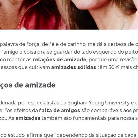
alavra de força, de fé e de carinho, me dá a certeza de 
 “amigo é coisa pra se guardar do lado esquerdo do peit
smo manter as
relações de amizade
, porque uma revisão 
pessoas que cultivam
amizades sólidas
têm 50% mais cha
aços de amizade
denada por especialistas da Brigham Young University e d
: “os efeitos da
falta de amigos
são comparáveis aos p
ool. As
amizades
também são fundamentais para nossa s
 do estudo, afirma que “dependendo da situação de cada 