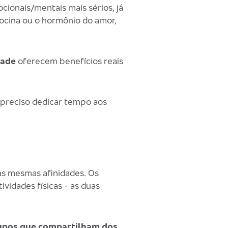
ionais/mentais mais sérios, já
tocina ou o hormônio do amor,
zade
oferecem benefícios reais
preciso dedicar tempo aos
s mesmas afinidades. Os
vidades físicas - as duas
upos que compartilham dos