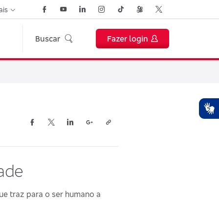
ais
Buscar
Fazer login
Plu
Acess
de
ace
da
Ha
dade
Tal
e traz para o ser humano a