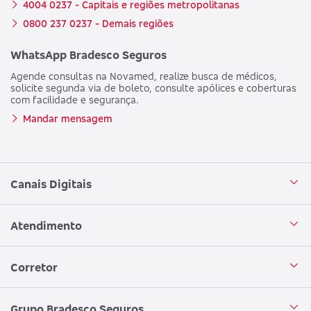
4004 0237 - Capitais e regiões metropolitanas
0800 237 0237 - Demais regiões
WhatsApp Bradesco Seguros
Agende consultas na Novamed, realize busca de médicos,
solicite segunda via de boleto, consulte apólices e coberturas
com facilidade e segurança.
Mandar mensagem
Canais Digitais
Aplicativo Bradesco Seguros
Atendimento
Aplicativo Bradesco Saúde
Central de Atendimento
Corretor
WhatsApp
Atendimento em Libras
Seja um corretor
Grupo Bradesco Seguros