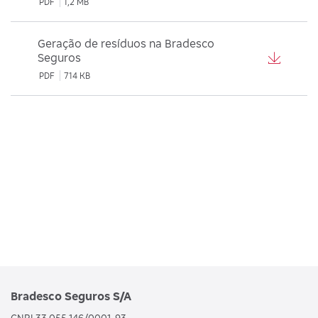
PDF
1,2 MB
Geração de resíduos na Bradesco
Seguros
PDF
714 KB
Bradesco Seguros S/A
CNPJ 33.055.146/0001-93