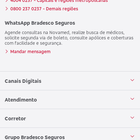
4004 0237 - Capitais e regiões metropolitanas
0800 237 0237 - Demais regiões
WhatsApp Bradesco Seguros
Agende consultas na Novamed, realize busca de médicos,
solicite segunda via de boleto, consulte apólices e coberturas
com facilidade e segurança.
Mandar mensagem
Canais Digitais
Aplicativo Bradesco Seguros
Atendimento
Aplicativo Bradesco Saúde
Central de Atendimento
Corretor
WhatsApp
Atendimento em Libras
Seja um corretor
Grupo Bradesco Seguros