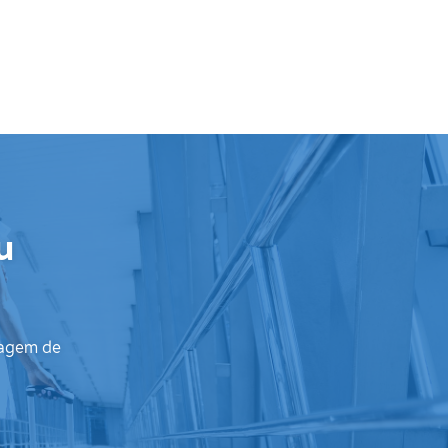
u
iagem de