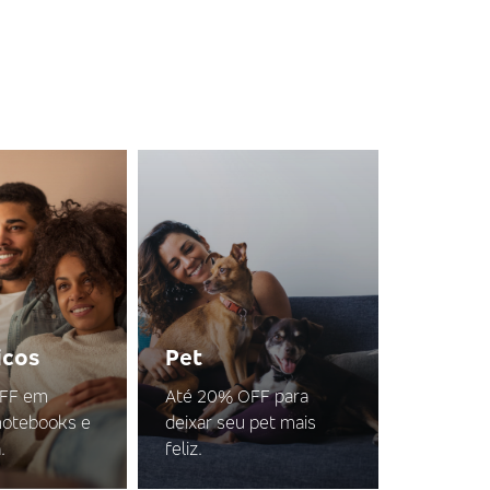
icos
Pet
OFF em
Até 20% OFF para
 notebooks e
deixar seu pet mais
.
feliz.