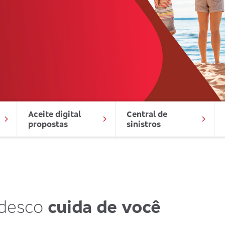
Aceite digital 
Central de 
propostas
sinistros
adesco
cuida de você