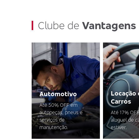
Clube de
Vantagens
Locação 
Automotivo
Carros
Até 50% OFF em
autopeças, pneus e
Até 17% OFF
serviços de
aluguel de c
manutenção.
estiver.