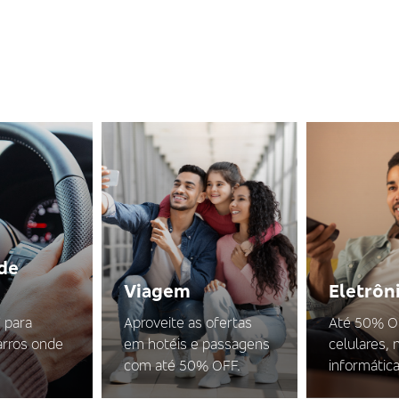
de
Viagem
Eletrôn
 para
Aproveite as ofertas
Até 50% 
arros onde
em hotéis e passagens
celulares,
com até 50% OFF.
informática