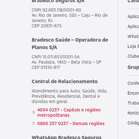
Bradesco Seguros S/A
Cana
CNPJ 92.693.118/0001-60
Av. Rio de Janeiro, 555 – Caju – Rio de
Aplic
Janeiro, RJ
CEP 20931-675
Aplic
What
Bradesco Saúde – Operadora de
Loja 
Planos S/A
Clube
CNPJ 15.011.651/0001-54
Av. Paulista, 1450 – Bela Vista – SP
Grup
CEP 01310-917
Central de Relacionamento
Conh
Atendimento para Auto, Saúde, Vida,
Encon
Previdência, Residencial, Dental e
dúvidas em geral.
Traba
4004 0237 - Capitais e regiões
Notíc
metropolitanas
Códig
0800 237 0237 - Demais regiões
WhatsApp Bradesco Seguros