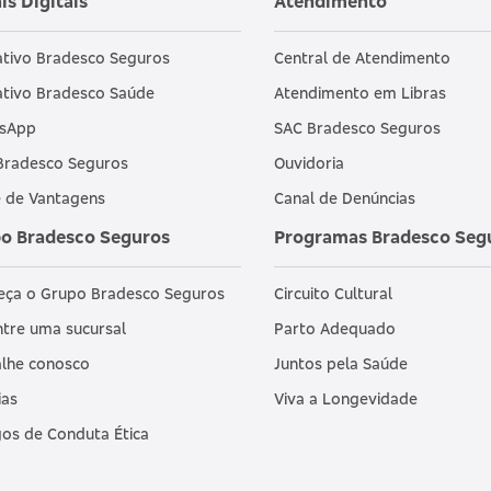
is Digitais
Atendimento
ativo Bradesco Seguros
Central de Atendimento
ativo Bradesco Saúde
Atendimento em Libras
sApp
SAC Bradesco Seguros
Bradesco Seguros
Ouvidoria
 de Vantagens
Canal de Denúncias
o Bradesco Seguros
Programas Bradesco Seg
eça o Grupo Bradesco Seguros
Circuito Cultural
tre uma sucursal
Parto Adequado
lhe conosco
Juntos pela Saúde
ias
Viva a Longevidade
os de Conduta Ética