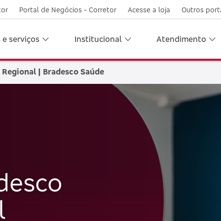
tor
Portal de Negócios - Corretor
Acesse a loja
Outros port
 e serviços
Institucional
Atendimento
 Regional | Bradesco Saúde
desco
l