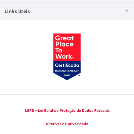
Aplicativo corretor
Encontre uma sucursal
Circuito Cultural
Links úteis
Canal de Denúncias
Trabalhe conosco
Parto Adequado
Código de Defesa do Consumidor
Notícias
Juntos pela Saúde
Consumidor.gov.br
Códigos de Conduta Ética
Viva a Longevidade
LGPD – Lei Geral de Proteção de Dados Pessoais
Diretivas de privacidade