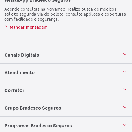
Agende consultas na Novamed, realize busca de médicos,
solicite segunda via de boleto, consulte apólices e coberturas
com facilidade e segurança.
Mandar mensagem
Canais Digitais
Aplicativo Bradesco Seguros
Atendimento
Aplicativo Bradesco Saúde
Central de Atendimento
Corretor
WhatsApp
Atendimento em Libras
Seja um corretor
Grupo Bradesco Seguros
Loja Bradesco Seguros
SAC Bradesco Seguros
Portal de Negócios - Corretor
Conheça o Grupo Bradesco Seguros
Programas Bradesco Seguros
Clube de Vantagens
Ouvidoria