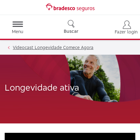
Buscar
Menu
Fazer login
Videocast Longevidade Comece Agora
Longevidade ativa