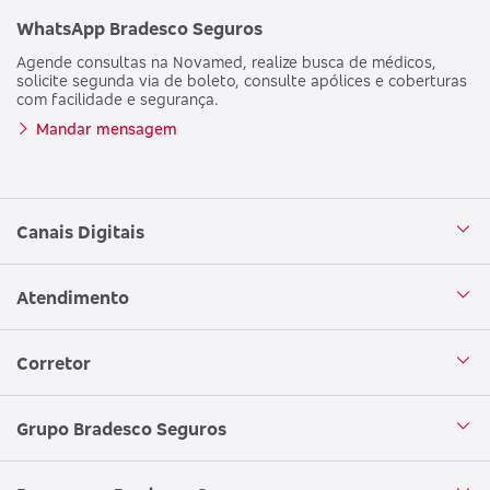
WhatsApp Bradesco Seguros
Agende consultas na Novamed, realize busca de médicos,
solicite segunda via de boleto, consulte apólices e coberturas
com facilidade e segurança.
Mandar mensagem
Canais Digitais
Aplicativo Bradesco Seguros
Atendimento
Aplicativo Bradesco Saúde
Central de Atendimento
Corretor
WhatsApp
Atendimento em Libras
Seja um corretor
Grupo Bradesco Seguros
Loja Bradesco Seguros
SAC Bradesco Seguros
Portal de Negócios - Corretor
Conheça o Grupo Bradesco Seguros