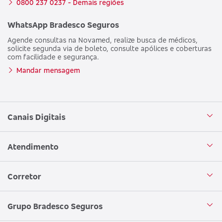
0800 237 0237 - Demais regiões
WhatsApp Bradesco Seguros
Agende consultas na Novamed, realize busca de médicos,
solicite segunda via de boleto, consulte apólices e coberturas
com facilidade e segurança.
Mandar mensagem
Canais Digitais
Aplicativo Bradesco Seguros
Atendimento
Aplicativo Bradesco Saúde
Central de Atendimento
Corretor
WhatsApp
Atendimento em Libras
Seja um corretor
Grupo Bradesco Seguros
Loja Bradesco Seguros
SAC Bradesco Seguros