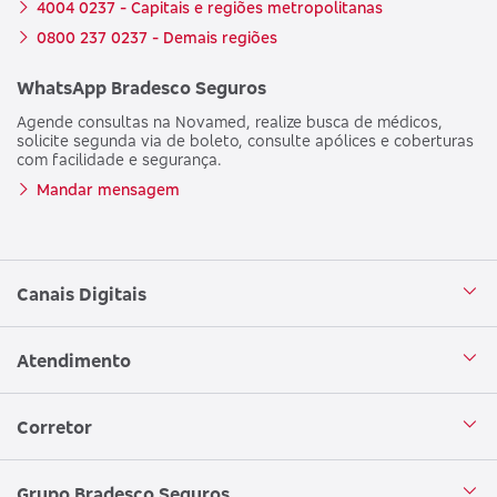
4004 0237 - Capitais e regiões metropolitanas
0800 237 0237 - Demais regiões
WhatsApp Bradesco Seguros
Agende consultas na Novamed, realize busca de médicos,
solicite segunda via de boleto, consulte apólices e coberturas
com facilidade e segurança.
Mandar mensagem
Canais Digitais
Aplicativo Bradesco Seguros
Atendimento
Aplicativo Bradesco Saúde
Central de Atendimento
Corretor
WhatsApp
Atendimento em Libras
Seja um corretor
Grupo Bradesco Seguros