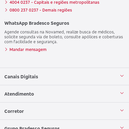
4004 0237 - Capitais e regiões metropolitanas
0800 237 0237 - Demais regiões
WhatsApp Bradesco Seguros
Agende consultas na Novamed, realize busca de médicos,
solicite segunda via de boleto, consulte apólices e coberturas
com facilidade e segurança.
Mandar mensagem
Canais Digitais
Aplicativo Bradesco Seguros
Atendimento
Aplicativo Bradesco Saúde
Central de Atendimento
Corretor
WhatsApp
Atendimento em Libras
Seja um corretor
Grupo Bradesco Seguros