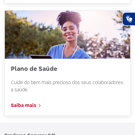
Plu
de
ace
da
Ha
Tal
Plano de Saúde
Cuide do bem mais precioso dos seus colaboradores:
a saúde.
Saiba mais