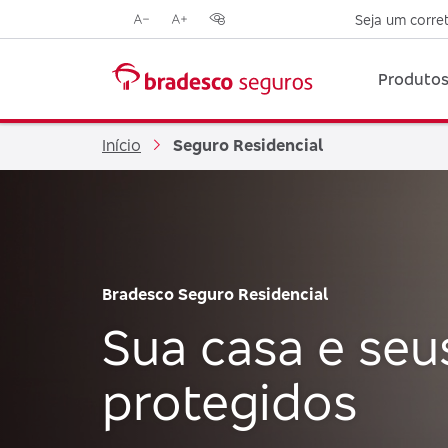
Seja um corre
Reduzir
Aumentar
Opções
tamanho
tamanho
de
da
da
contraste
Produtos
fonte
fonte
visual
Início
Seguro Residencial
Bradesco Seguro Residencial
Sua casa e seu
protegidos