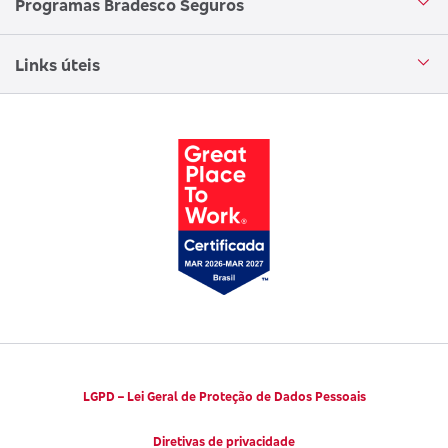
Programas Bradesco Seguros
Clube de Vantagens
Ouvidoria
Aplicativo corretor
Encontre uma sucursal
Circuito Cultural
Links úteis
Canal de Denúncias
Trabalhe conosco
Parto Adequado
Código de Defesa do Consumidor
Notícias
Juntos pela Saúde
Consumidor.gov.br
Códigos de Conduta Ética
Viva a Longevidade
LGPD – Lei Geral de Proteção de Dados Pessoais
Diretivas de privacidade