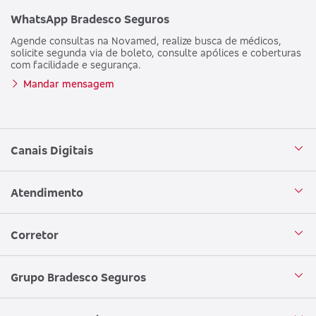
WhatsApp Bradesco Seguros
Agende consultas na Novamed, realize busca de médicos,
solicite segunda via de boleto, consulte apólices e coberturas
com facilidade e segurança.
Mandar mensagem
Canais Digitais
Aplicativo Bradesco Seguros
Atendimento
Aplicativo Bradesco Saúde
Central de Atendimento
Corretor
WhatsApp
Atendimento em Libras
Seja um corretor
Grupo Bradesco Seguros
Loja Bradesco Seguros
SAC Bradesco Seguros
Portal de Negócios - Corretor
Conheça o Grupo Bradesco Seguros