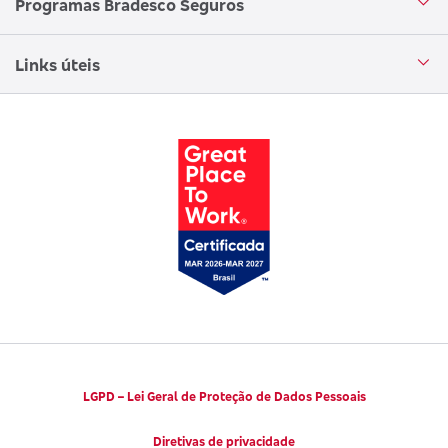
Programas Bradesco Seguros
Clube de Vantagens
Ouvidoria
Aplicativo corretor
Encontre uma sucursal
Circuito Cultural
Links úteis
Canal de Denúncias
Trabalhe conosco
Parto Adequado
Código de Defesa do Consumidor
Notícias
Juntos pela Saúde
Consumidor.gov.br
Códigos de Conduta Ética
Viva a Longevidade
LGPD – Lei Geral de Proteção de Dados Pessoais
Diretivas de privacidade