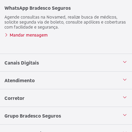
WhatsApp Bradesco Seguros
Agende consultas na Novamed, realize busca de médicos,
solicite segunda via de boleto, consulte apólices e coberturas
com facilidade e segurança.
Mandar mensagem
Canais Digitais
Aplicativo Bradesco Seguros
Atendimento
Aplicativo Bradesco Saúde
Central de Atendimento
Corretor
WhatsApp
Atendimento em Libras
Seja um corretor
Grupo Bradesco Seguros
Loja Bradesco Seguros
SAC Bradesco Seguros
Portal de Negócios - Corretor
Conheça o Grupo Bradesco Seguros