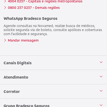
4004 0237 - Capitais e regiões metropolitanas
0800 237 0237 - Demais regiões
WhatsApp Bradesco Seguros
Agende consultas na Novamed, realize busca de médicos,
solicite segunda via de boleto, consulte apólices e coberturas
com facilidade e segurança.
Mandar mensagem
Canais Digitais
Aplicativo Bradesco Seguros
Atendimento
Aplicativo Bradesco Saúde
Central de Atendimento
Corretor
WhatsApp
Atendimento em Libras
Seja um corretor
Grupo Bradesco Seguros