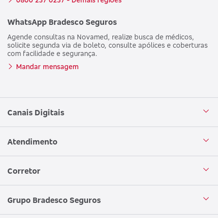
WhatsApp Bradesco Seguros
Agende consultas na Novamed, realize busca de médicos,
solicite segunda via de boleto, consulte apólices e coberturas
com facilidade e segurança.
Mandar mensagem
Canais Digitais
Aplicativo Bradesco Seguros
Atendimento
Aplicativo Bradesco Saúde
Central de Atendimento
Corretor
WhatsApp
Atendimento em Libras
Seja um corretor
Grupo Bradesco Seguros
Loja Bradesco Seguros
SAC Bradesco Seguros