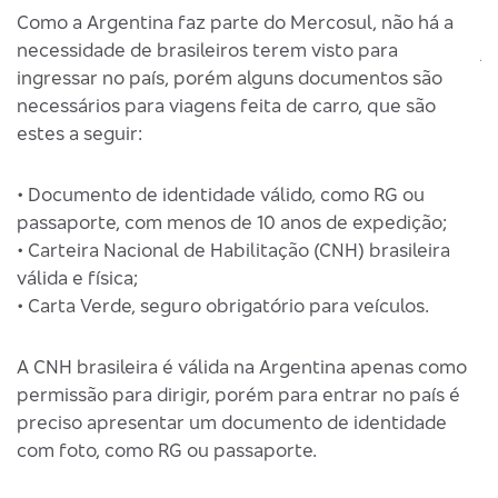
Como a Argentina faz parte do Mercosul, não há a
A
necessidade de brasileiros terem visto para
j
ingressar no país, porém alguns documentos são
n
necessários para viagens feita de carro, que são
a
estes a seguir:
•
• Documento de identidade válido, como RG ou
p
passaporte, com menos de 10 anos de expedição;
•
• Carteira Nacional de Habilitação (CNH) brasileira
vá
válida e física;
•
• Carta Verde, seguro obrigatório para veículos.
•
•
A
A CNH brasileira é válida na Argentina apenas como
permissão para dirigir, porém para entrar no país é
preciso apresentar um documento de identidade
A
com foto, como RG ou passaporte.
p
p