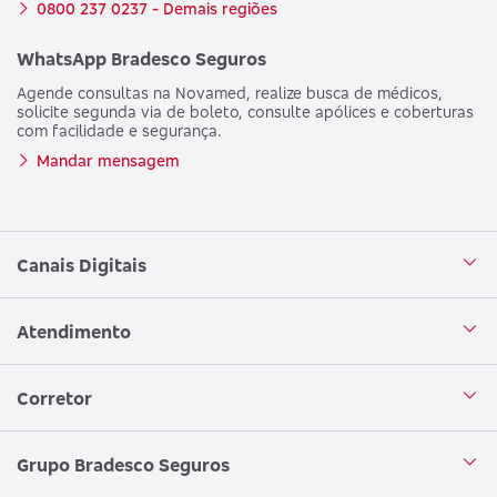
0800 237 0237 - Demais regiões
WhatsApp Bradesco Seguros
Agende consultas na Novamed, realize busca de médicos,
solicite segunda via de boleto, consulte apólices e coberturas
com facilidade e segurança.
Mandar mensagem
Canais Digitais
Aplicativo Bradesco Seguros
Atendimento
Aplicativo Bradesco Saúde
Central de Atendimento
Corretor
WhatsApp
Atendimento em Libras
Seja um corretor
Grupo Bradesco Seguros
Loja Bradesco Seguros