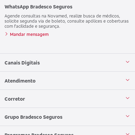
WhatsApp Bradesco Seguros
Agende consultas na Novamed, realize busca de médicos,
solicite segunda via de boleto, consulte apólices e coberturas
com facilidade e segurança.
Mandar mensagem
Canais Digitais
Aplicativo Bradesco Seguros
Atendimento
Aplicativo Bradesco Saúde
Central de Atendimento
Corretor
WhatsApp
Atendimento em Libras
Seja um corretor
Grupo Bradesco Seguros
Loja Bradesco Seguros
SAC Bradesco Seguros
Portal de Negócios - Corretor
Conheça o Grupo Bradesco Seguros
Programas Bradesco Seguros