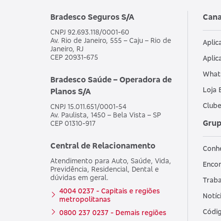
Bradesco Seguros S/A
Cana
CNPJ 92.693.118/0001-60
Av. Rio de Janeiro, 555 – Caju – Rio de
Aplic
Janeiro, RJ
CEP 20931-675
Aplic
What
Bradesco Saúde – Operadora de
Loja 
Planos S/A
Clube
CNPJ 15.011.651/0001-54
Av. Paulista, 1450 – Bela Vista – SP
Grup
CEP 01310-917
Central de Relacionamento
Conh
Atendimento para Auto, Saúde, Vida,
Encon
Previdência, Residencial, Dental e
dúvidas em geral.
Traba
4004 0237 - Capitais e regiões
Notíc
metropolitanas
Códig
0800 237 0237 - Demais regiões