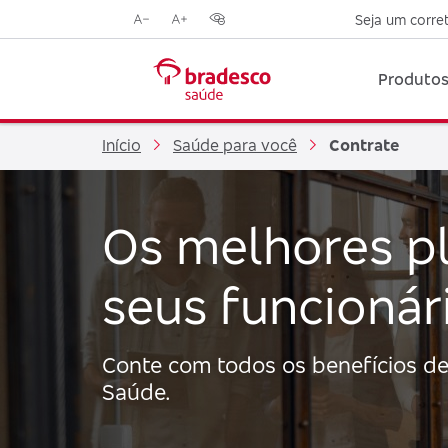
Seja um corre
Reduzir
Aumentar
Opções
tamanho
tamanho
de
da
da
contraste
Produtos
fonte
fonte
visual
Início
Saúde para você
Contrate
Os melhores p
seus funcionár
Conte com todos os benefícios de
Saúde.