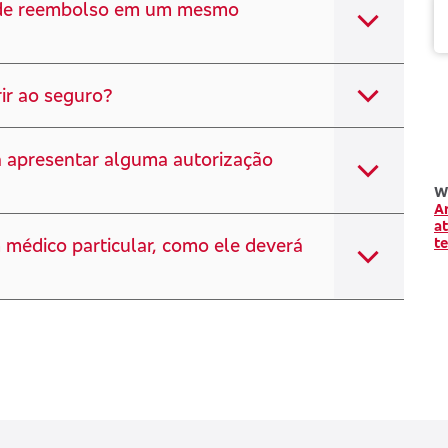
is de reembolso em um mesmo
ir ao seguro?
á apresentar alguma autorização
W
A
a
 médico particular, como ele deverá
te