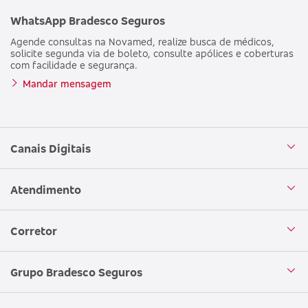
WhatsApp Bradesco Seguros
Agende consultas na Novamed, realize busca de médicos,
solicite segunda via de boleto, consulte apólices e coberturas
com facilidade e segurança.
Mandar mensagem
Canais Digitais
Aplicativo Bradesco Seguros
Atendimento
Aplicativo Bradesco Saúde
Central de Atendimento
Corretor
WhatsApp
Atendimento em Libras
Seja um corretor
Grupo Bradesco Seguros
Loja Bradesco Seguros
SAC Bradesco Seguros
Portal de Negócios - Corretor