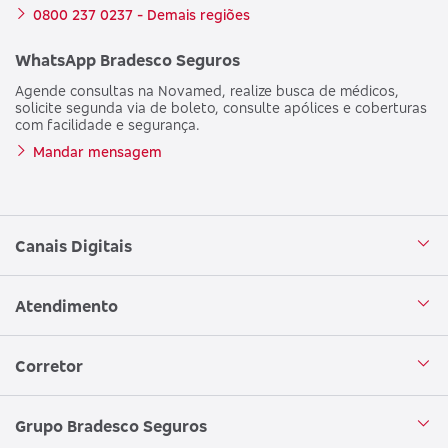
0800 237 0237 - Demais regiões
WhatsApp Bradesco Seguros
Agende consultas na Novamed, realize busca de médicos,
solicite segunda via de boleto, consulte apólices e coberturas
com facilidade e segurança.
Mandar mensagem
Canais Digitais
Aplicativo Bradesco Seguros
Atendimento
Aplicativo Bradesco Saúde
Central de Atendimento
Corretor
WhatsApp
Atendimento em Libras
Seja um corretor
Grupo Bradesco Seguros
Loja Bradesco Seguros