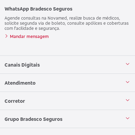
WhatsApp Bradesco Seguros
Agende consultas na Novamed, realize busca de médicos,
solicite segunda via de boleto, consulte apólices e coberturas
com facilidade e segurança.
Mandar mensagem
Canais Digitais
Aplicativo Bradesco Seguros
Atendimento
Aplicativo Bradesco Saúde
Central de Atendimento
Corretor
WhatsApp
Atendimento em Libras
Seja um corretor
Grupo Bradesco Seguros
Loja Bradesco Seguros
SAC Bradesco Seguros
Portal de Negócios - Corretor