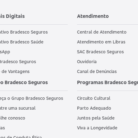
is Digitais
Atendimento
ativo Bradesco Seguros
Central de Atendimento
ativo Bradesco Saúde
Atendimento em Libras
sApp
SAC Bradesco Seguros
Bradesco Seguros
Ouvidoria
 de Vantagens
Canal de Denúncias
o Bradesco Seguros
Programas Bradesco Seg
eça o Grupo Bradesco Seguros
Circuito Cultural
tre uma sucursal
Parto Adequado
lhe conosco
Juntos pela Saúde
ias
Viva a Longevidade
os de Conduta Ética