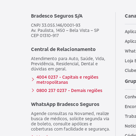
Bradesco Seguros S/A
Cana
CNPJ 33.055.146/0001-93
Av. Paulista, 1450 – Bela Vista – SP
Aplic
CEP 01310-917
Aplic
Central de Relacionamento
What
Atendimento para Auto, Saúde, Vida,
Loja 
Previdência, Residencial, Dental e
dúvidas em geral.
Clube
4004 0237 - Capitais e regiões
Grup
metropolitanas
0800 237 0237 - Demais regiões
Conh
WhatsApp Bradesco Seguros
Encon
Agende consultas na Novamed, realize
Traba
busca de médicos, solicite segunda via
de boleto, consulte apólices e
Notíc
coberturas com facilidade e segurança.
Códig