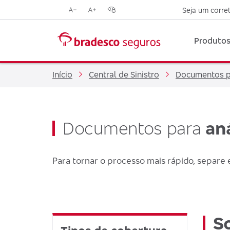
Seja um corre
Reduzir
Aumentar
Opções
tamanho
tamanho
de
da
da
contraste
Produtos
fonte
fonte
visual
Início
Central de Sinistro
Documentos pa
Documentos para
an
Para tornar o processo mais rápido, separe 
S