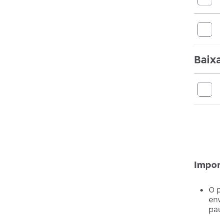
Baix
Impor
O p
env
pa