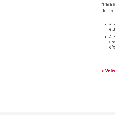
*Para 
de reg
A S
elu
A e
Bra
ef
<
Volt