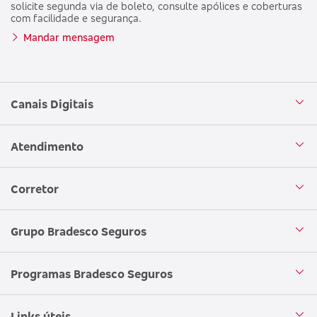
solicite segunda via de boleto, consulte apólices e coberturas
com facilidade e segurança.
Mandar mensagem
Canais Digitais
Aplicativo Bradesco Seguros
Atendimento
Aplicativo Bradesco Saúde
Central de Atendimento
Corretor
WhatsApp
Atendimento em Libras
Seja um corretor
Grupo Bradesco Seguros
Loja Bradesco Seguros
SAC Bradesco Seguros
Portal de Negócios - Corretor
Conheça o Grupo Bradesco Seguros
Programas Bradesco Seguros
Clube de Vantagens
Ouvidoria
Aplicativo corretor
Encontre uma sucursal
Circuito Cultural
Links úteis