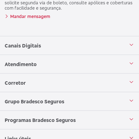
solicite segunda via de boleto, consulte apólices e coberturas
com facilidade e segurança.
Mandar mensagem
Canais Digitais
Aplicativo Bradesco Seguros
Atendimento
Aplicativo Bradesco Saúde
Central de Atendimento
Corretor
WhatsApp
Atendimento em Libras
Seja um corretor
Grupo Bradesco Seguros
Loja Bradesco Seguros
SAC Bradesco Seguros
Portal de Negócios - Corretor
Conheça o Grupo Bradesco Seguros
Programas Bradesco Seguros
Clube de Vantagens
Ouvidoria
Aplicativo corretor
Encontre uma sucursal
Circuito Cultural
Links úteis