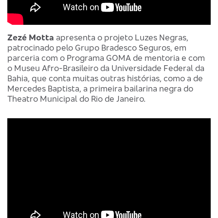
Zezé Motta
apresenta o projeto Luzes Negras,
patrocinado pelo Grupo Bradesco Seguros, em
parceria com o Programa GOMA de mentoria e com
o Museu Afro-Brasileiro da Universidade Federal da
Bahia, que conta muitas outras histórias, como a de
Mercedes Baptista, a primeira bailarina negra do
Theatro Municipal do Rio de Janeiro.