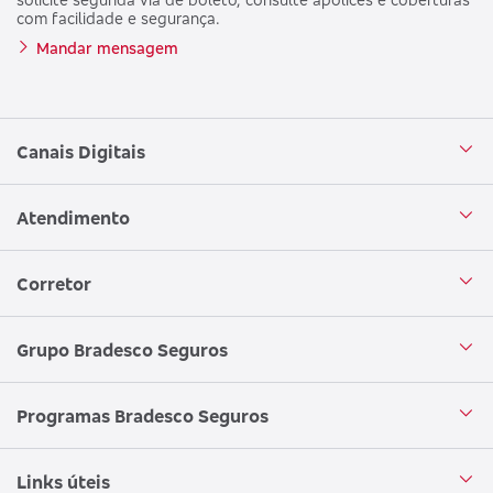
com facilidade e segurança.
Mandar mensagem
Canais Digitais
Aplicativo Bradesco Seguros
Atendimento
Aplicativo Bradesco Saúde
Central de Atendimento
Corretor
WhatsApp
Atendimento em Libras
Seja um corretor
Grupo Bradesco Seguros
Loja Bradesco Seguros
SAC Bradesco Seguros
Portal de Negócios - Corretor
Conheça o Grupo Bradesco Seguros
Programas Bradesco Seguros
Clube de Vantagens
Ouvidoria
Aplicativo corretor
Encontre uma sucursal
Circuito Cultural
Links úteis
Canal de Denúncias