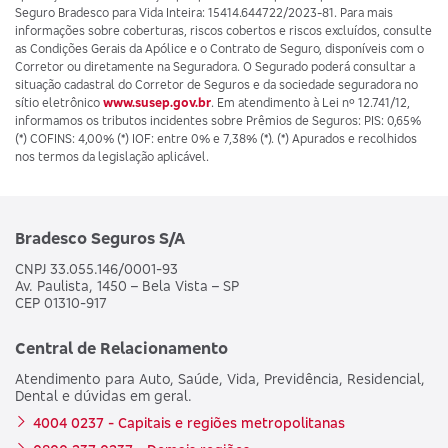
Seguro Bradesco para Vida Inteira: 15414.644722/2023-81. Para mais
informações sobre coberturas, riscos cobertos e riscos excluídos, consulte
as Condições Gerais da Apólice e o Contrato de Seguro, disponíveis com o
Corretor ou diretamente na Seguradora. O Segurado poderá consultar a
situação cadastral do Corretor de Seguros e da sociedade seguradora no
sítio eletrônico
www.susep.gov.br
. Em atendimento à Lei nº 12.741/12,
informamos os tributos incidentes sobre Prêmios de Seguros: PIS: 0,65%
(*) COFINS: 4,00% (*) IOF: entre 0% e 7,38% (*). (*) Apurados e recolhidos
nos termos da legislação aplicável.
Bradesco Seguros S/A
CNPJ 33.055.146/0001-93
Av. Paulista, 1450 – Bela Vista – SP
CEP 01310-917
Central de Relacionamento
Atendimento para Auto, Saúde, Vida, Previdência, Residencial,
Dental e dúvidas em geral.
4004 0237 - Capitais e regiões metropolitanas