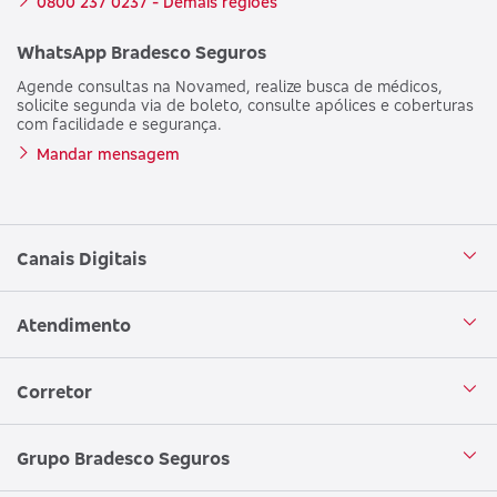
0800 237 0237 - Demais regiões
WhatsApp Bradesco Seguros
Agende consultas na Novamed, realize busca de médicos,
solicite segunda via de boleto, consulte apólices e coberturas
com facilidade e segurança.
Mandar mensagem
Canais Digitais
Aplicativo Bradesco Seguros
Atendimento
Aplicativo Bradesco Saúde
Central de Atendimento
Corretor
WhatsApp
Atendimento em Libras
Seja um corretor
Grupo Bradesco Seguros
Loja Bradesco Seguros
SAC Bradesco Seguros