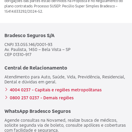
obrigações das partes estão definidos na Proposta e no Regulamento do
plano contratado. Processo SUSEP: Pecúlio Super Simples Bradesco -
15414.633292/2024-52.
Bradesco Seguros S/A
CNPJ 33.055.146/0001-93
Av. Paulista, 1450 – Bela Vista – SP
CEP 01310-917
Central de Relacionamento
Atendimento para Auto, Saúde, Vida, Previdência, Residencial,
Dental e dúvidas em geral.
4004 0237 - Capitais e regiões metropolitanas
0800 237 0237 - Demais regiões
WhatsApp Bradesco Seguros
Agende consultas na Novamed, realize busca de médicos,
solicite segunda via de boleto, consulte apólices e coberturas
com facilidade e segurança.