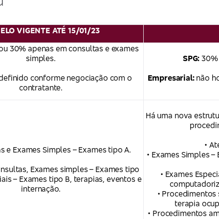
LO VIGENTE ATÉ 15/01/23
ou 30% apenas em consultas e exames
simples.
SPG:
30% 
definido conforme negociação com o
Empresarial:
não ho
contratante.
Há uma nova estrutu
procedi
• A
s e Exames Simples – Exames tipo A.
• Exames Simples – 
nsultas, Exames simples – Exames tipo
• Exames Especi
ais – Exames tipo B, terapias, eventos e
computadoriz
internação.
• Procedimentos 
terapia ocup
• Procedimentos am