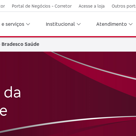
tor
Portal de Negócios - Corretor
Acesse a loja
Outros port
 e serviços
Institucional
Atendimento
o Bradesco Saúde
 da
e