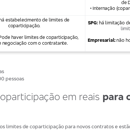
de D
• Internação (copar
há estabelecimento de limites de
SPG:
há limitação d
coparticipação.
limi
Pode haver limites de coparticipação,
Empresarial:
não ho
 negociação com o contratante.
as
00 pessoas
coparticipação em reais
para 
os limites de coparticipação para novos contratos e estão