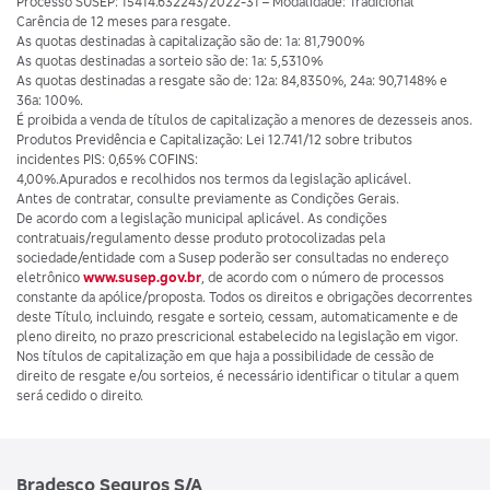
Processo SUSEP: 15414.632243/2022-31 – Modalidade: Tradicional
Carência de 12 meses para resgate.
As quotas destinadas à capitalização são de: 1a: 81,7900%
As quotas destinadas a sorteio são de: 1a: 5,5310%
As quotas destinadas a resgate são de: 12a: 84,8350%, 24a: 90,7148% e
36a: 100%.
É proibida a venda de títulos de capitalização a menores de dezesseis anos.
Produtos Previdência e Capitalização: Lei 12.741/12 sobre tributos
incidentes PIS: 0,65% COFINS:
4,00%.Apurados e recolhidos nos termos da legislação aplicável.
Antes de contratar, consulte previamente as Condições Gerais.
De acordo com a legislação municipal aplicável. As condições
contratuais/regulamento desse produto protocolizadas pela
sociedade/entidade com a Susep poderão ser consultadas no endereço
eletrônico
www.susep.gov.br
, de acordo com o número de processos
constante da apólice/proposta. Todos os direitos e obrigações decorrentes
deste Título, incluindo, resgate e sorteio, cessam, automaticamente e de
pleno direito, no prazo prescricional estabelecido na legislação em vigor.
Nos títulos de capitalização em que haja a possibilidade de cessão de
direito de resgate e/ou sorteios, é necessário identificar o titular a quem
será cedido o direito.
Bradesco Seguros S/A