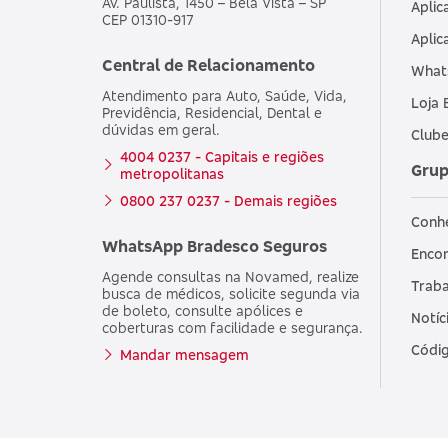
Av. Paulista, 1450 – Bela Vista – SP
Aplic
CEP 01310-917
Aplic
Central de Relacionamento
What
Atendimento para Auto, Saúde, Vida,
Loja 
Previdência, Residencial, Dental e
dúvidas em geral.
Clube
4004 0237 - Capitais e regiões
Grup
metropolitanas
0800 237 0237 - Demais regiões
Conh
WhatsApp Bradesco Seguros
Encon
Agende consultas na Novamed, realize
Traba
busca de médicos, solicite segunda via
de boleto, consulte apólices e
Notíc
coberturas com facilidade e segurança.
Códig
Mandar mensagem