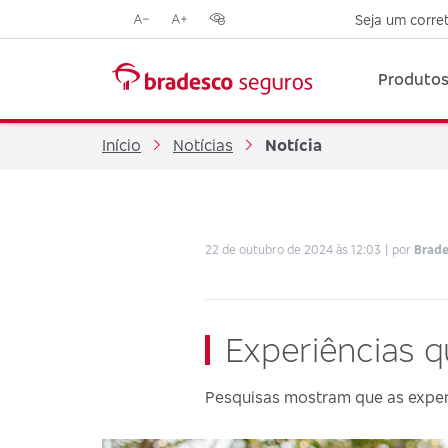
Seja um corre
Reduzir
Aumentar
Opções
tamanho
tamanho
de
da
da
contraste
Produtos
fonte
fonte
visual
Início
Notícias
Notícia
22 de outubro de 2024 às 12:03
por
Brad
Experiências 
Pesquisas mostram que as experi