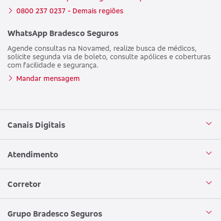
0800 237 0237 - Demais regiões
WhatsApp Bradesco Seguros
Agende consultas na Novamed, realize busca de médicos,
solicite segunda via de boleto, consulte apólices e coberturas
com facilidade e segurança.
Mandar mensagem
Canais Digitais
Aplicativo Bradesco Seguros
Atendimento
Aplicativo Bradesco Saúde
Central de Atendimento
Corretor
WhatsApp
Atendimento em Libras
Seja um corretor
Grupo Bradesco Seguros