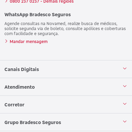
0800 237 0237 - Demais regiões
WhatsApp Bradesco Seguros
Agende consultas na Novamed, realize busca de médicos,
solicite segunda via de boleto, consulte apólices e coberturas
com facilidade e segurança.
Mandar mensagem
Canais Digitais
Aplicativo Bradesco Seguros
Atendimento
Aplicativo Bradesco Saúde
Central de Atendimento
Corretor
WhatsApp
Atendimento em Libras
Seja um corretor
Grupo Bradesco Seguros
Loja Bradesco Seguros
SAC Bradesco Seguros