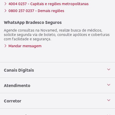
4004 0237 - Capitais e regiões metropolitanas
0800 237 0237 - Demais regiões
WhatsApp Bradesco Seguros
Agende consultas na Novamed, realize busca de médicos,
solicite segunda via de boleto, consulte apólices e coberturas
com facilidade e segurança.
Mandar mensagem
Canais Digitais
Aplicativo Bradesco Seguros
Atendimento
Aplicativo Bradesco Saúde
Central de Atendimento
Corretor
WhatsApp
Atendimento em Libras
Seja um corretor