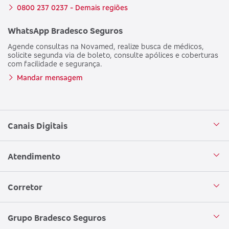
0800 237 0237 - Demais regiões
WhatsApp Bradesco Seguros
Agende consultas na Novamed, realize busca de médicos,
solicite segunda via de boleto, consulte apólices e coberturas
com facilidade e segurança.
Mandar mensagem
Canais Digitais
Aplicativo Bradesco Seguros
Atendimento
Aplicativo Bradesco Saúde
Central de Atendimento
Corretor
WhatsApp
Atendimento em Libras
Seja um corretor
Grupo Bradesco Seguros
Loja Bradesco Seguros