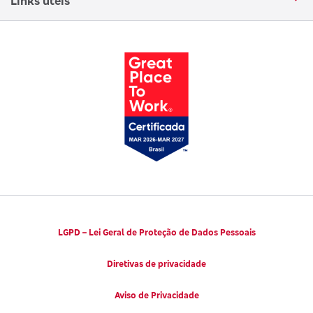
Links úteis
Canal de Denúncias
Trabalhe conosco
Parto Adequado
Código de Defesa do Consumidor
Notícias
Juntos pela Saúde
Consumidor.gov.br
Códigos de Conduta Ética
Viva a Longevidade
LGPD – Lei Geral de Proteção de Dados Pessoais
Diretivas de privacidade
Aviso de Privacidade