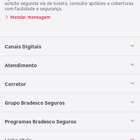
solicite segunda via de boleto, consulte apólices e coberturas
com facilidade e segurança.
Mandar mensagem
Canais Digitais
Aplicativo Bradesco Seguros
Atendimento
Aplicativo Bradesco Saúde
Central de Atendimento
Corretor
WhatsApp
Atendimento em Libras
Seja um corretor
Grupo Bradesco Seguros
Loja Bradesco Seguros
SAC Bradesco Seguros
Portal de Negócios - Corretor
Conheça o Grupo Bradesco Seguros
Programas Bradesco Seguros
Clube de Vantagens
Ouvidoria
Aplicativo corretor
Encontre uma sucursal
Circuito Cultural