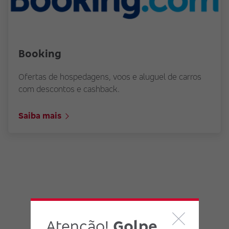
Booking
Ofertas de hospedagens, voos e aluguel de carros
com descontos e cashback.
Saiba mais
Atenção!
Golpe
Faça parte do Clube