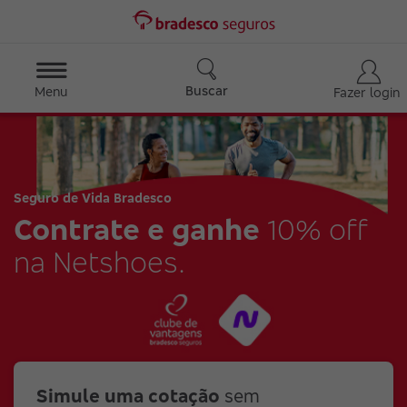
Buscar
Menu
Fazer login
Seguro de Vida Bradesco
Contrate e ganhe
10% off
na Netshoes.
Simule uma cotação
sem