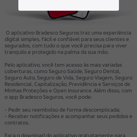
O aplicativo Bradesco Seguros traz uma experiência
digital simples, fácil e confiável para seus clientes e
segurados, com tudo o que você precisa para viver
tranquilo e protegido na palma da sua mão.
Pelo aplicativo, você tem acesso às mais variadas
coberturas, como Seguro Saúde, Seguro Dental,
Seguro Auto, Seguro de Vida, Seguro Viagem, Seguro
Residencial, Capitalização, Previdência e Serviços de
Minhas Proteções e Open Insurance. Além disso, com
o app Bradesco Seguros, você pode:
- Pedir seu reembolso de forma descomplicada;
- Receber notificações e acompanhar seus pedidos e
contratos.
Faça o download do aplicativo gratuitamente para