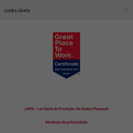
Aplicativo corretor
Encontre uma sucursal
Circuito Cultural
Links úteis
Canal de Denúncias
Trabalhe conosco
Parto Adequado
Código de Defesa do Consumidor
Notícias
Juntos pela Saúde
Consumidor.gov.br
Códigos de Conduta Ética
Viva a Longevidade
LGPD – Lei Geral de Proteção de Dados Pessoais
Diretivas de privacidade