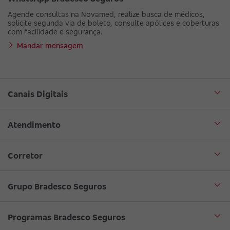
Agende consultas na Novamed, realize busca de médicos,
solicite segunda via de boleto, consulte apólices e coberturas
com facilidade e segurança.
Mandar mensagem
Canais Digitais
Aplicativo Bradesco Seguros
Atendimento
Aplicativo Bradesco Saúde
Central de Atendimento
Corretor
WhatsApp
Atendimento em Libras
Seja um corretor
Grupo Bradesco Seguros
Loja Bradesco Seguros
SAC Bradesco Seguros
Portal de Negócios - Corretor
Conheça o Grupo Bradesco Seguros
Programas Bradesco Seguros
Clube de Vantagens
Ouvidoria