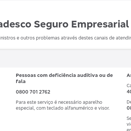
adesco Seguro Empresarial
inistros e outros problemas através destes canais de atend
Pessoas com deficiência auditiva ou de
A
fala
C
4
0800 701 2762
D
Para este serviço é necessário aparelho
0
especial, com teclado alfanumérico e visor.
Se
v
e