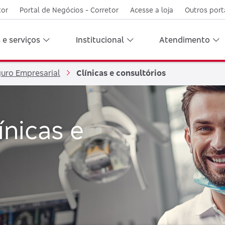
tor
Portal de Negócios - Corretor
Acesse a loja
Outros port
 e serviços
Institucional
Atendimento
uro Empresarial
Clínicas e consultórios
ínicas e