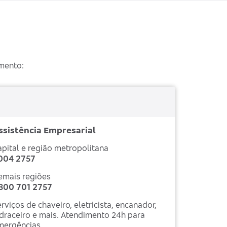
imento:
ssistência Empresarial
apital e região metropolitana
004 2757
emais regiões
800 701 2757
rviços de chaveiro, eletricista, encanador,
idraceiro e mais. Atendimento 24h para
mergências.