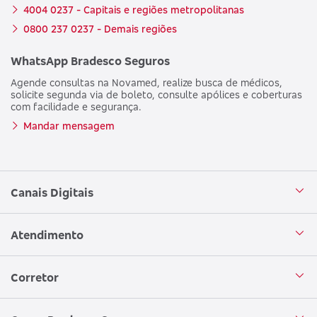
4004 0237 - Capitais e regiões metropolitanas
0800 237 0237 - Demais regiões
WhatsApp Bradesco Seguros
Agende consultas na Novamed, realize busca de médicos,
solicite segunda via de boleto, consulte apólices e coberturas
com facilidade e segurança.
Mandar mensagem
Canais Digitais
Aplicativo Bradesco Seguros
Atendimento
Aplicativo Bradesco Saúde
Central de Atendimento
Corretor
WhatsApp
Atendimento em Libras
Seja um corretor