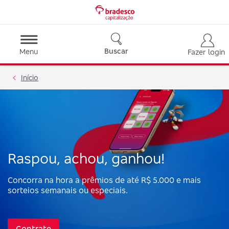
Buscar
Menu
Fazer login
Início
Raspou, achou, ganhou!
Concorra na hora a prêmios de até R$ 5.000 e mais
sorteios semanais ou especiais.
Contrate