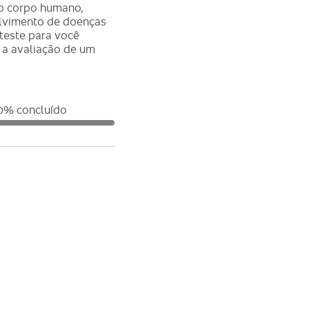
 o corpo humano,
olvimento de doenças
teste para você
i a avaliação de um
0
% concluído