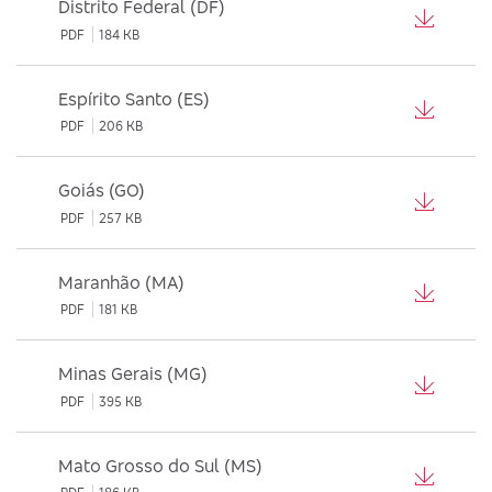
Distrito Federal (DF)
PDF
184 KB
Espírito Santo (ES)
PDF
206 KB
Goiás (GO)
PDF
257 KB
Maranhão (MA)
PDF
181 KB
Minas Gerais (MG)
PDF
395 KB
Mato Grosso do Sul (MS)